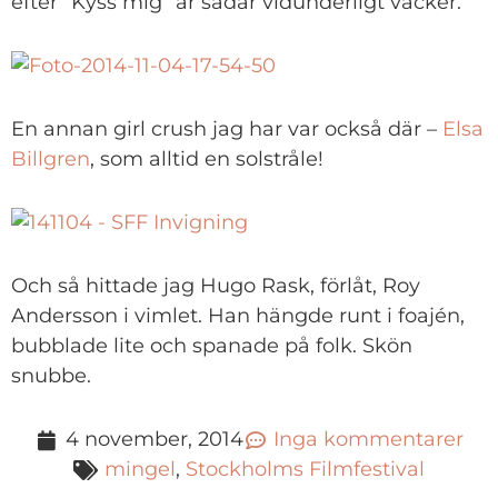
efter ”Kyss mig” är sådär vidunderligt vacker.
En annan girl crush jag har var också där –
Elsa
Billgren
, som alltid en solstråle!
Och så hittade jag Hugo Rask, förlåt, Roy
Andersson i vimlet. Han hängde runt i foajén,
bubblade lite och spanade på folk. Skön
snubbe.
4 november, 2014
Inga kommentarer
mingel
,
Stockholms Filmfestival