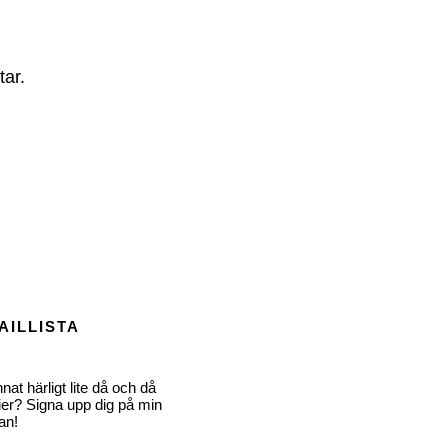
tar.
AILLISTA
nat härligt lite då och då
er? Signa upp dig på min
an!