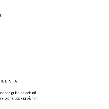
r.
ILLISTA
at härligt lite då och då
r? Signa upp dig på min
n!