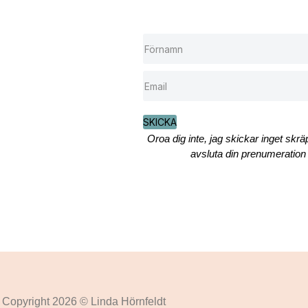
SKICKA
Oroa dig inte, jag skickar inget skr
avsluta din prenumeration 
Copyright 2026 © Linda Hörnfeldt