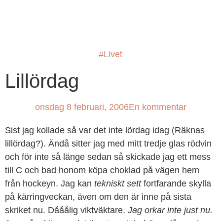
GUIDE TILL HÖGA KUSTEN
#Livet
Lillördag
onsdag 8 februari, 2006
En kommentar
Sist jag kollade så var det inte lördag idag (Räknas
lillördag?). Ändå sitter jag med mitt tredje glas rödvin
och för inte så länge sedan så skickade jag ett mess
till C och bad honom köpa choklad på vägen hem
från hockeyn. Jag kan
tekniskt sett
fortfarande skylla
på kärringveckan, även om den är inne på sista
skriket nu. Dååålig viktväktare.
Jag orkar inte just nu.