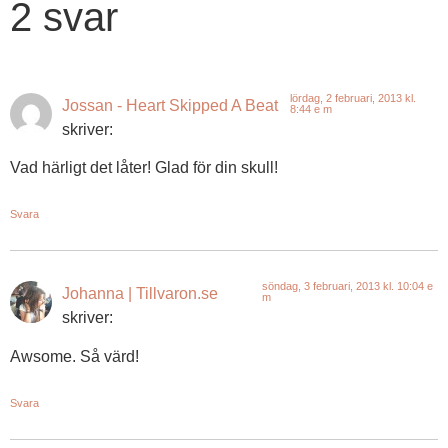
2 svar
lördag, 2 februari, 2013 kl.
Jossan - Heart Skipped A Beat
8:44 e m
skriver:
Vad härligt det låter! Glad för din skull!
Svara
söndag, 3 februari, 2013 kl. 10:04 e
Johanna | Tillvaron.se
m
skriver:
Awsome. Så värd!
Svara