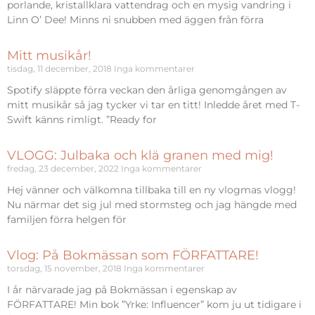
porlande, kristallklara vattendrag och en mysig vandring i
Linn O’ Dee! Minns ni snubben med äggen från förra
Mitt musikår!
tisdag, 11 december, 2018
Inga kommentarer
Spotify släppte förra veckan den årliga genomgången av
mitt musikår så jag tycker vi tar en titt! Inledde året med T-
Swift känns rimligt. ”Ready for
VLOGG: Julbaka och klä granen med mig!
fredag, 23 december, 2022
Inga kommentarer
Hej vänner och välkomna tillbaka till en ny vlogmas vlogg!
Nu närmar det sig jul med stormsteg och jag hängde med
familjen förra helgen för
Vlog: På Bokmässan som FÖRFATTARE!
torsdag, 15 november, 2018
Inga kommentarer
I år närvarade jag på Bokmässan i egenskap av
FÖRFATTARE! Min bok ”Yrke: Influencer” kom ju ut tidigare i