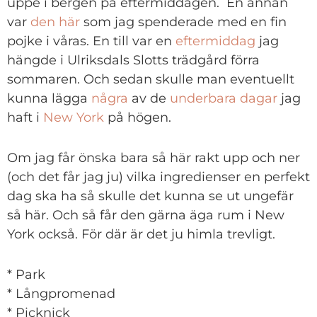
uppe i bergen på eftermiddagen. En annan
var
den här
som jag spenderade med en fin
pojke i våras. En till var en
eftermiddag
jag
hängde i Ulriksdals Slotts trädgård förra
sommaren. Och sedan skulle man eventuellt
kunna lägga
några
av de
underbara
dagar
jag
haft i
New York
på högen.
Om jag får önska bara så här rakt upp och ner
(och det får jag ju) vilka ingredienser en perfekt
dag ska ha så skulle det kunna se ut ungefär
så här. Och så får den gärna äga rum i New
York också. För där är det ju himla trevligt.
* Park
* Långpromenad
* Picknick