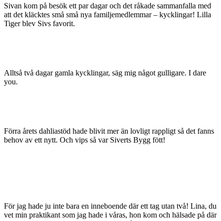
Sivan kom på besök ett par dagar och det råkade sammanfalla med
att det kläcktes små små nya familjemedlemmar – kycklingar! Lilla
Tiger blev Sivs favorit.
Alltså två dagar gamla kycklingar, säg mig något gulligare. I dare
you.
Förra årets dahliastöd hade blivit mer än lovligt rappligt så det fanns
behov av ett nytt. Och vips så var Siverts Bygg fött!
För jag hade ju inte bara en inneboende där ett tag utan två! Lina, du
vet min praktikant som jag hade i våras, hon kom och hälsade på där