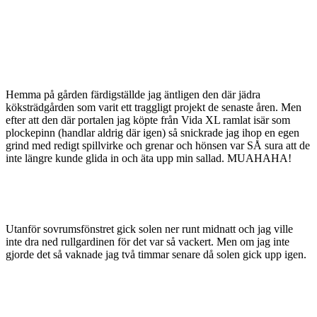
Hemma på gården färdigställde jag äntligen den där jädra
köksträdgården som varit ett traggligt projekt de senaste åren. Men
efter att den där portalen jag köpte från Vida XL ramlat isär som
plockepinn (handlar aldrig där igen) så snickrade jag ihop en egen
grind med redigt spillvirke och grenar och hönsen var SÅ sura att de
inte längre kunde glida in och äta upp min sallad. MUAHAHA!
Utanför sovrumsfönstret gick solen ner runt midnatt och jag ville
inte dra ned rullgardinen för det var så vackert. Men om jag inte
gjorde det så vaknade jag två timmar senare då solen gick upp igen.