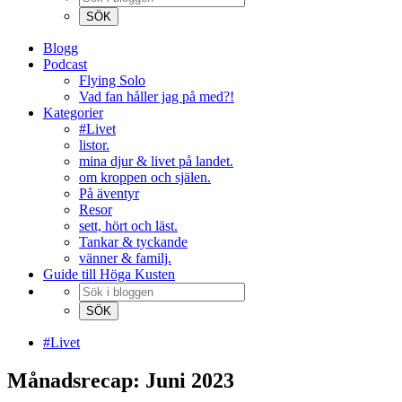
Blogg
Podcast
Flying Solo
Vad fan håller jag på med?!
Kategorier
#Livet
listor.
mina djur & livet på landet.
om kroppen och själen.
På äventyr
Resor
sett, hört och läst.
Tankar & tyckande
vänner & familj.
Guide till Höga Kusten
#Livet
Månadsrecap: Juni 2023