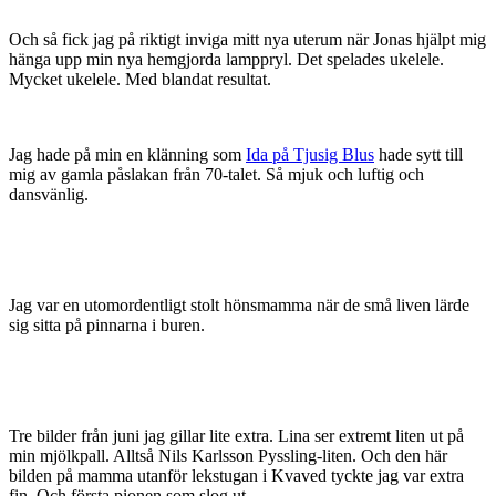
Och så fick jag på riktigt inviga mitt nya uterum när Jonas hjälpt mig
hänga upp min nya hemgjorda lamppryl. Det spelades ukelele.
Mycket ukelele. Med blandat resultat.
Jag hade på min en klänning som
Ida på Tjusig Blus
hade sytt till
mig av gamla påslakan från 70-talet. Så mjuk och luftig och
dansvänlig.
Jag var en utomordentligt stolt hönsmamma när de små liven lärde
sig sitta på pinnarna i buren.
Tre bilder från juni jag gillar lite extra. Lina ser extremt liten ut på
min mjölkpall. Alltså Nils Karlsson Pyssling-liten. Och den här
bilden på mamma utanför lekstugan i Kvaved tyckte jag var extra
fin. Och första pionen som slog ut.