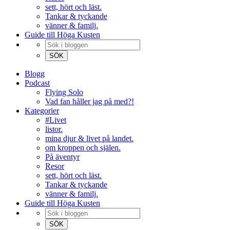
sett, hört och läst.
Tankar & tyckande
vänner & familj.
Guide till Höga Kusten
Blogg
Podcast
Flying Solo
Vad fan håller jag på med?!
Kategorier
#Livet
listor.
mina djur & livet på landet.
om kroppen och själen.
På äventyr
Resor
sett, hört och läst.
Tankar & tyckande
vänner & familj.
Guide till Höga Kusten