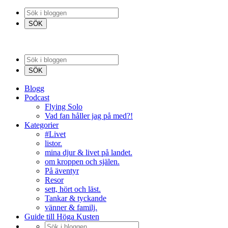
Blogg
Podcast
Flying Solo
Vad fan håller jag på med?!
Kategorier
#Livet
listor.
mina djur & livet på landet.
om kroppen och själen.
På äventyr
Resor
sett, hört och läst.
Tankar & tyckande
vänner & familj.
Guide till Höga Kusten