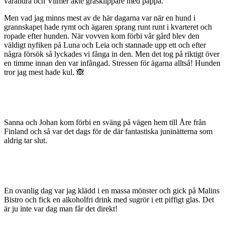
varandra och Vilmer åkte gräsklippare med pappa.
Men vad jag minns mest av de här dagarna var när en hund i
grannskapet hade rymt och ägaren sprang runt runt i kvarteret och
ropade efter hunden. När vovven kom förbi vår gård blev den
väldigt nyfiken på Luna och Leia och stannade upp ett och efter
några försök så lyckades vi fånga in den. Men det tog på riktigt över
en timme innan den var infångad. Stressen för ägarna alltså! Hunden
tror jag mest hade kul. 🙈
Sanna och Johan kom förbi en sväng på vägen hem till Åre från
Finland och så var det dags för de där fantastiska juninätterna som
aldrig tar slut.
En ovanlig dag var jag klädd i en massa mönster och gick på Malins
Bistro och fick en alkoholfri drink med sugrör i ett piffigt glas. Det
är ju inte var dag man får det direkt!