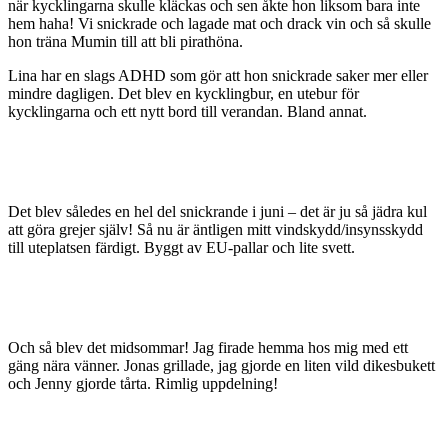
när kycklingarna skulle kläckas och sen åkte hon liksom bara inte
hem haha! Vi snickrade och lagade mat och drack vin och så skulle
hon träna Mumin till att bli pirathöna.
Lina har en slags ADHD som gör att hon snickrade saker mer eller
mindre dagligen. Det blev en kycklingbur, en utebur för
kycklingarna och ett nytt bord till verandan. Bland annat.
Det blev således en hel del snickrande i juni – det är ju så jädra kul
att göra grejer själv! Så nu är äntligen mitt vindskydd/insynsskydd
till uteplatsen färdigt. Byggt av EU-pallar och lite svett.
Och så blev det midsommar! Jag firade hemma hos mig med ett
gäng nära vänner. Jonas grillade, jag gjorde en liten vild dikesbukett
och Jenny gjorde tårta. Rimlig uppdelning!