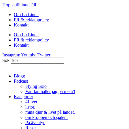
Hoppa till innehåll
Om La Linda
PR & reklampolicy
Kontakt
Om La Linda
PR & reklampolicy
Kontakt
Instagram
Youtube
Twitter
Sök
Blogg
Podcast
Flying Solo
Vad fan håller jag på med?!
Kategorier
#Livet
listor.
mina djur & livet på landet.
om kroppen och själen.
På äventyr
Resor