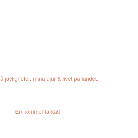
å jävligheter
,
mina djur & livet på landet.
En kommentar
katt