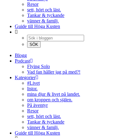
Resor
sett, hört och läst.
Tankar & tyckande
vänner & familj.
Guide till Höga Kusten
Blogg
Podcast
Flying Solo
Vad fan håller jag på med?!
Kategorier
#Livet
listor.
mina djur & livet på landet.
om kroppen och själen.
På äventyr
Resor
sett, hört och läst.
Tankar & tyckande
vänner & familj.
Guide till Höga Kusten