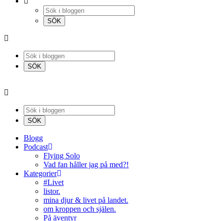
Blogg
Podcast
Flying Solo
Vad fan håller jag på med?!
Kategorier
#Livet
listor.
mina djur & livet på landet.
om kroppen och själen.
På äventyr