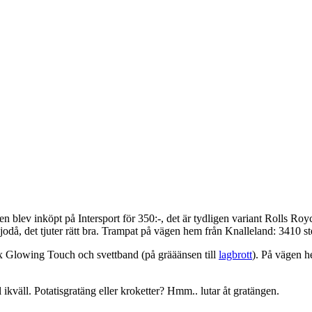
en blev inköpt på Intersport för 350:-, det är tydligen variant Rolls Ro
h jodå, det tjuter rätt bra. Trampat på vägen hem från Knalleland: 3410 st
x Glowing Touch och svettband (på grääänsen till
lagbrott
). På vägen 
ikväll. Potatisgratäng eller kroketter? Hmm.. lutar åt gratängen.