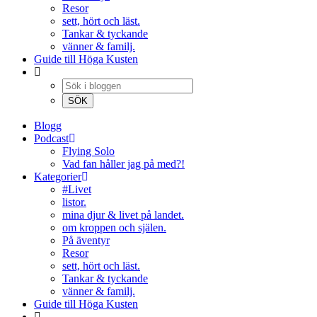
Resor
sett, hört och läst.
Tankar & tyckande
vänner & familj.
Guide till Höga Kusten
Blogg
Podcast
Flying Solo
Vad fan håller jag på med?!
Kategorier
#Livet
listor.
mina djur & livet på landet.
om kroppen och själen.
På äventyr
Resor
sett, hört och läst.
Tankar & tyckande
vänner & familj.
Guide till Höga Kusten