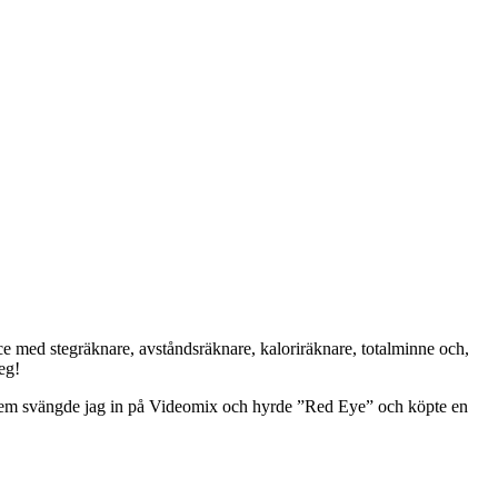
yce med stegräknare, avståndsräknare, kaloriräknare, totalminne och,
eg!
hem svängde jag in på Videomix och hyrde ”Red Eye” och köpte en