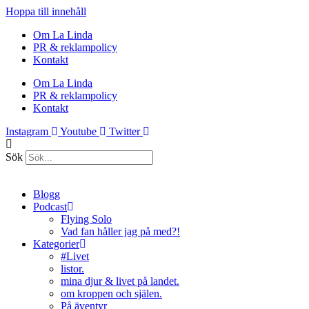
Hoppa till innehåll
Om La Linda
PR & reklampolicy
Kontakt
Om La Linda
PR & reklampolicy
Kontakt
Instagram
Youtube
Twitter
Sök
Blogg
Podcast
Flying Solo
Vad fan håller jag på med?!
Kategorier
#Livet
listor.
mina djur & livet på landet.
om kroppen och själen.
På äventyr