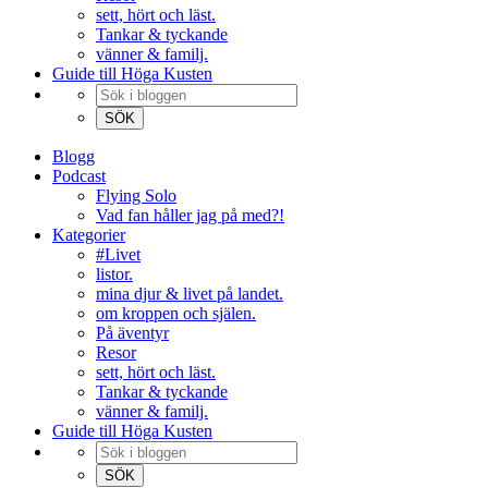
sett, hört och läst.
Tankar & tyckande
vänner & familj.
Guide till Höga Kusten
Blogg
Podcast
Flying Solo
Vad fan håller jag på med?!
Kategorier
#Livet
listor.
mina djur & livet på landet.
om kroppen och själen.
På äventyr
Resor
sett, hört och läst.
Tankar & tyckande
vänner & familj.
Guide till Höga Kusten