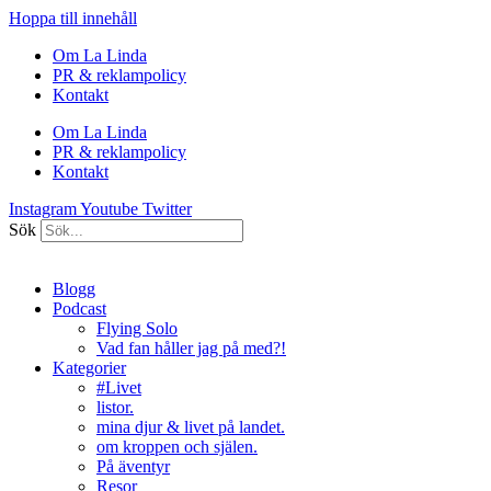
Hoppa till innehåll
Om La Linda
PR & reklampolicy
Kontakt
Om La Linda
PR & reklampolicy
Kontakt
Instagram
Youtube
Twitter
Sök
Blogg
Podcast
Flying Solo
Vad fan håller jag på med?!
Kategorier
#Livet
listor.
mina djur & livet på landet.
om kroppen och själen.
På äventyr
Resor