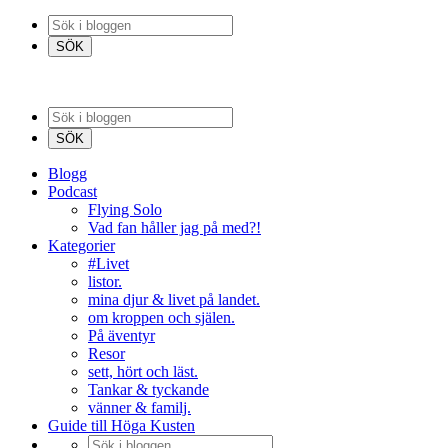
Blogg
Podcast
Flying Solo
Vad fan håller jag på med?!
Kategorier
#Livet
listor.
mina djur & livet på landet.
om kroppen och själen.
På äventyr
Resor
sett, hört och läst.
Tankar & tyckande
vänner & familj.
Guide till Höga Kusten