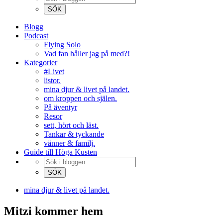
Blogg
Podcast
Flying Solo
Vad fan håller jag på med?!
Kategorier
#Livet
listor.
mina djur & livet på landet.
om kroppen och själen.
På äventyr
Resor
sett, hört och läst.
Tankar & tyckande
vänner & familj.
Guide till Höga Kusten
mina djur & livet på landet.
Mitzi kommer hem