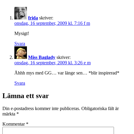
frida
skriver:
onsdag, 16 september, 2009 kl. 7:16 f m
Mysigt!
Svara
Miss Baglady
skriver:
onsdag, 16 september, 2009 kl. 3:26 e m
Åhhh mys med GG… var länge sen… *blir inspirerad*
Svara
Lämna ett svar
Din e-postadress kommer inte publiceras.
Obligatoriska fält är
märkta
*
Kommentar
*