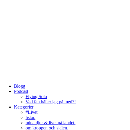
Blogg
Podcast
Flying Solo
Vad fan håller jag på med?!
Kategorier
#Livet
listor.
mina djur & livet på landet.
om kroppen och själen.