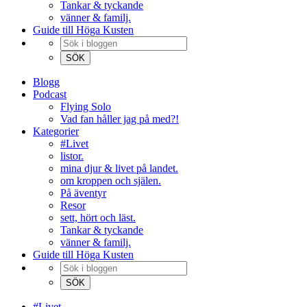
Tankar & tyckande
vänner & familj.
Guide till Höga Kusten
Blogg
Podcast
Flying Solo
Vad fan håller jag på med?!
Kategorier
#Livet
listor.
mina djur & livet på landet.
om kroppen och själen.
På äventyr
Resor
sett, hört och läst.
Tankar & tyckande
vänner & familj.
Guide till Höga Kusten
#Livet