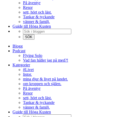
På äventyr
Resor
sett, hört och läst.
Tankar & tyckande
vänner & familj.
Guide till Höga Kusten
Blogg
Podcast
Flying Solo
Vad fan håller jag på med?!
Kategorier
#Livet
listor.
mina djur & livet på landet.
om kroppen och själen.
På äventyr
Resor
sett, hört och läst.
Tankar & tyckande
vänner & familj.
Guide till Höga Kusten