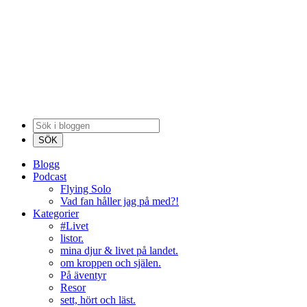
Blogg
Podcast
Flying Solo
Vad fan håller jag på med?!
Kategorier
#Livet
listor.
mina djur & livet på landet.
om kroppen och själen.
På äventyr
Resor
sett, hört och läst.