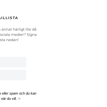
ILLISTA
h annat härligt lite då
ociala medier? Signa
ista nedan!
äp eller spam och du kan
när du vill. ✨