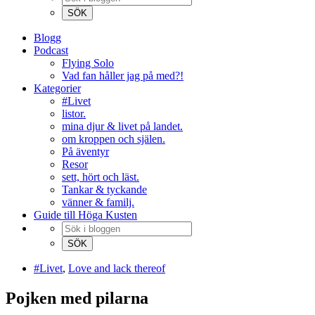
Blogg
Podcast
Flying Solo
Vad fan håller jag på med?!
Kategorier
#Livet
listor.
mina djur & livet på landet.
om kroppen och själen.
På äventyr
Resor
sett, hört och läst.
Tankar & tyckande
vänner & familj.
Guide till Höga Kusten
#Livet
,
Love and lack thereof
Pojken med pilarna