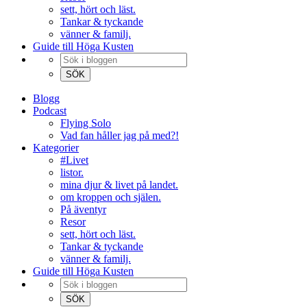
sett, hört och läst.
Tankar & tyckande
vänner & familj.
Guide till Höga Kusten
Blogg
Podcast
Flying Solo
Vad fan håller jag på med?!
Kategorier
#Livet
listor.
mina djur & livet på landet.
om kroppen och själen.
På äventyr
Resor
sett, hört och läst.
Tankar & tyckande
vänner & familj.
Guide till Höga Kusten