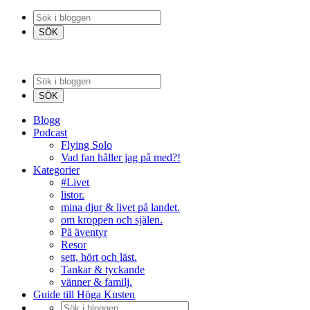
Blogg
Podcast
Flying Solo
Vad fan håller jag på med?!
Kategorier
#Livet
listor.
mina djur & livet på landet.
om kroppen och själen.
På äventyr
Resor
sett, hört och läst.
Tankar & tyckande
vänner & familj.
Guide till Höga Kusten