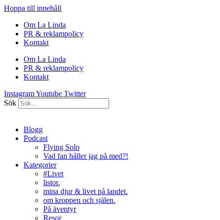
Hoppa till innehåll
Om La Linda
PR & reklampolicy
Kontakt
Om La Linda
PR & reklampolicy
Kontakt
Instagram
Youtube
Twitter
Sök
Blogg
Podcast
Flying Solo
Vad fan håller jag på med?!
Kategorier
#Livet
listor.
mina djur & livet på landet.
om kroppen och själen.
På äventyr
Resor