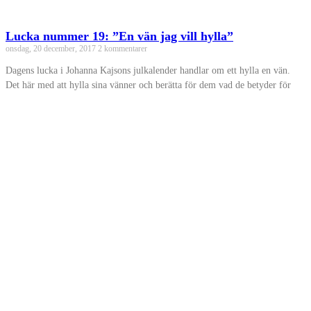
Lucka nummer 19: ”En vän jag vill hylla”
onsdag, 20 december, 2017
2 kommentarer
Dagens lucka i Johanna Kajsons julkalender handlar om ett hylla en vän.
Det här med att hylla sina vänner och berätta för dem vad de betyder för