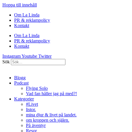
Hoppa till innehåll
Om La Linda
PR & reklampolicy
Kontakt
Om La Linda
PR & reklampolicy
Kontakt
Instagram
Youtube
Twitter
Sök
Blogg
Podcast
Flying Solo
Vad fan håller jag på med?!
Kategorier
#Livet
listor.
mina djur & livet på landet.
om kroppen och själen.
På äventyr
Resor