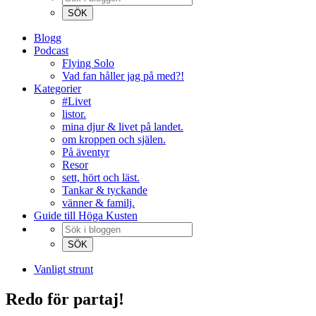
Blogg
Podcast
Flying Solo
Vad fan håller jag på med?!
Kategorier
#Livet
listor.
mina djur & livet på landet.
om kroppen och själen.
På äventyr
Resor
sett, hört och läst.
Tankar & tyckande
vänner & familj.
Guide till Höga Kusten
Vanligt strunt
Redo för partaj!