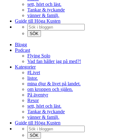
sett, hört och läst.
Tankar & tyckande
vänner & familj.
Guide till Höga Kusten
Blogg
Podcast
Flying Solo
Vad fan håller jag på med?!
Kategorier
#Livet
listor.
mina djur & livet på landet.
om kroppen och själen.
På äventyr
Resor
sett, hört och läst.
Tankar & tyckande
vänner & familj.
Guide till Höga Kusten