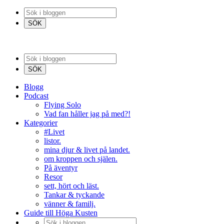
Blogg
Podcast
Flying Solo
Vad fan håller jag på med?!
Kategorier
#Livet
listor.
mina djur & livet på landet.
om kroppen och själen.
På äventyr
Resor
sett, hört och läst.
Tankar & tyckande
vänner & familj.
Guide till Höga Kusten