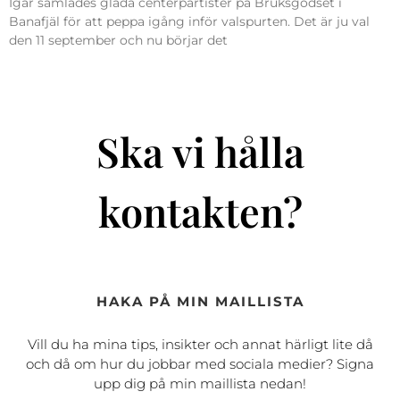
Igår samlades glada centerpartister på Bruksgodset i
Banafjäl för att peppa igång inför valspurten. Det är ju val
den 11 september och nu börjar det
Ska vi hålla
kontakten?
HAKA PÅ MIN MAILLISTA
Vill du ha mina tips, insikter och annat härligt lite då
och då om hur du jobbar med sociala medier? Signa
upp dig på min maillista nedan!