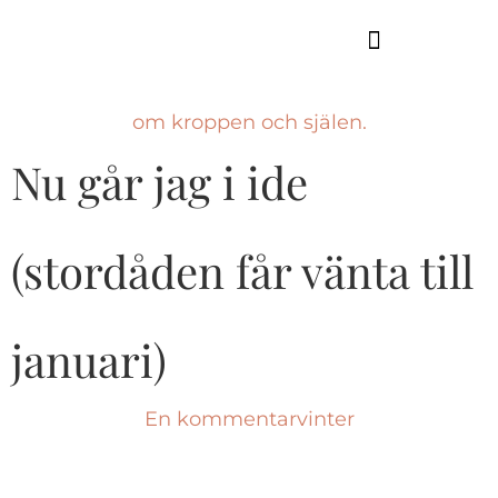
GUIDE TILL HÖGA KUSTEN
om kroppen och själen.
Nu går jag i ide
(stordåden får vänta till
januari)
En kommentar
vinter