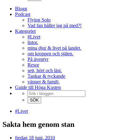
Blogg
Podcast
Flying Solo
Vad fan håller jag på med?!
Kategorier
#Livet
listor.
mina djur & livet på landet.
om kroppen och själen.
På äventyr
Resor
sett, hört och läst.
Tankar & tyckande
vänner & familj.
Guide till Höga Kusten
#Livet
Sakta hem genom stan
fredag 18 juni, 2010