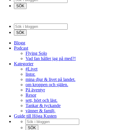
Blogg
Podcast
Flying Solo
Vad fan håller jag på med?!
Kategorier
#Livet
listor.
mina djur & livet på landet.
om kroppen och själen.
På äventyr
Resor
sett, hört och läst.
Tankar & tyckande
vänner & familj.
Guide till Höga Kusten