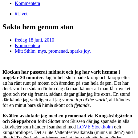
Kommentera
#Livet
Sakta hem genom stan
fredag 18 juni, 2010
Kommentera
Mitt Sthlm
,
mys
,
promenad
,
sparks joy.
Klockan har passerat midnatt och jag har varit hemma i
ungefär 20 minuter.
Jag är helt slut i både kropp och knopp efter
att ha ränt runt på möten och ärenden på stan hela dagen. Det har
dock varit en sådan där bra dag då man känner att man får mycket
gjort och rör sig framåt, sådana dagar gillar jag lite extra. En stund
där kände jag verkligen att jag var
on top of the world
, allt kändes
för en minut bara så himla skönt och
flytande
.
Kvällen avslutade jag med en promenad via Kungsträdgården
och Skeppsbron
förbi Slottet mot Slussen där jag spanade in alla
aktiviteter som händer i samband med
LOVE Stockholm
och
kungabröllopet. Det är lite Vattenfestivalkänsla (minns ni den?) and I
like it! Tyvärr hade artisterna packat ihop och gått hem när jag