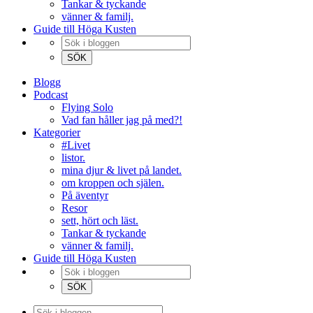
Tankar & tyckande
vänner & familj.
Guide till Höga Kusten
Blogg
Podcast
Flying Solo
Vad fan håller jag på med?!
Kategorier
#Livet
listor.
mina djur & livet på landet.
om kroppen och själen.
På äventyr
Resor
sett, hört och läst.
Tankar & tyckande
vänner & familj.
Guide till Höga Kusten