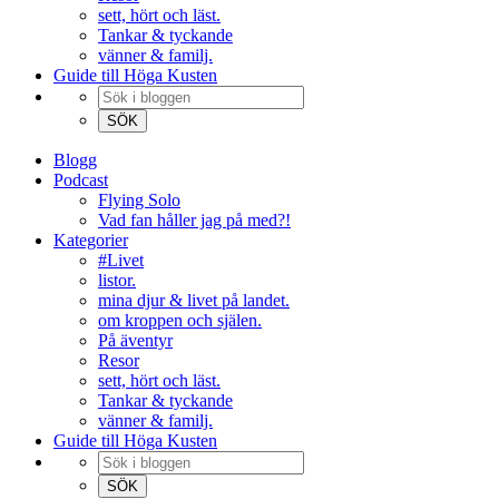
sett, hört och läst.
Tankar & tyckande
vänner & familj.
Guide till Höga Kusten
Blogg
Podcast
Flying Solo
Vad fan håller jag på med?!
Kategorier
#Livet
listor.
mina djur & livet på landet.
om kroppen och själen.
På äventyr
Resor
sett, hört och läst.
Tankar & tyckande
vänner & familj.
Guide till Höga Kusten