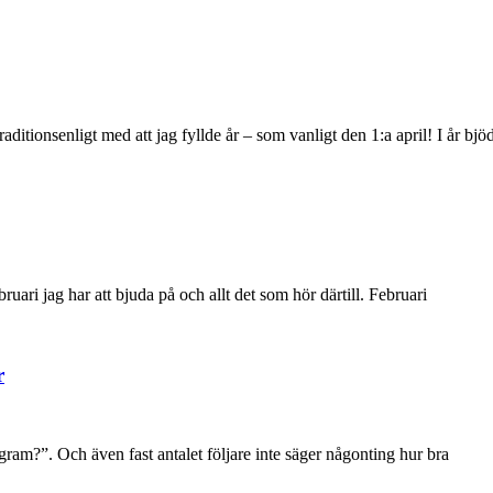
ditionsenligt med att jag fyllde år – som vanligt den 1:a april! I år bjö
ri jag har att bjuda på och allt det som hör därtill. Februari
r
tagram?”. Och även fast antalet följare inte säger någonting hur bra