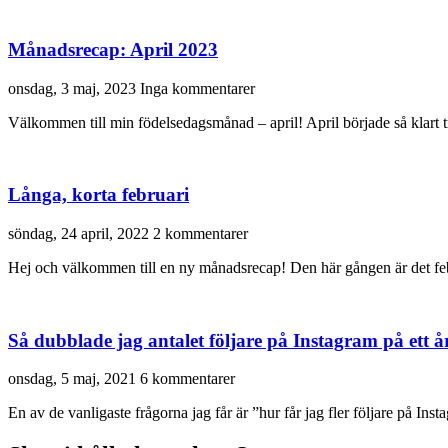
Månadsrecap: April 2023
onsdag, 3 maj, 2023
Inga kommentarer
Välkommen till min födelsedagsmånad – april! April började så klart tra
Långa, korta februari
söndag, 24 april, 2022
2 kommentarer
Hej och välkommen till en ny månadsrecap! Den här gången är det februa
Så dubblade jag antalet följare på Instagram på ett å
onsdag, 5 maj, 2021
6 kommentarer
En av de vanligaste frågorna jag får är ”hur får jag fler följare på Ins