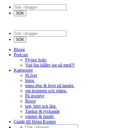
Blogg
Podcast
Flying Solo
Vad fan håller jag på med?!
Kategorier
#Livet
listor.
mina djur & livet på landet.
om kroppen och själen.
På äventyr
Resor
sett, hört och läst.
Tankar & tyckande
vänner & familj.
Guide till Höga Kusten