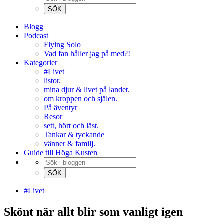
Blogg
Podcast
Flying Solo
Vad fan håller jag på med?!
Kategorier
#Livet
listor.
mina djur & livet på landet.
om kroppen och själen.
På äventyr
Resor
sett, hört och läst.
Tankar & tyckande
vänner & familj.
Guide till Höga Kusten
#Livet
Skönt när allt blir som vanligt igen