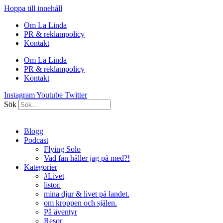
Hoppa till innehåll
Om La Linda
PR & reklampolicy
Kontakt
Om La Linda
PR & reklampolicy
Kontakt
Instagram
Youtube
Twitter
Sök
Blogg
Podcast
Flying Solo
Vad fan håller jag på med?!
Kategorier
#Livet
listor.
mina djur & livet på landet.
om kroppen och själen.
På äventyr
Resor