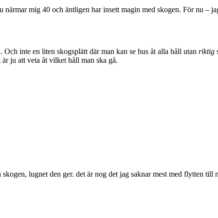
u närmar mig 40 och äntligen har insett magin med skogen. För nu – jag
n. Och inte en liten skogsplätt där man kan se hus åt alla håll utan
riktig
s
t är ju att veta åt vilket håll man ska gå.
å skogen, lugnet den ger. det är nog det jag saknar mest med flytten till 