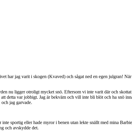
livet har jag varit i skogen (Kvaved) och sågat ned en egen julgran! När j
rden nu ligger otroligt mycket snö. Eftersom vi inte varit där och skottat
 att detta var jobbigt. Jag är bekväm och vill inte bli blöt och ha snö
 och jag garvade.
var inte sportig eller hade myror i benen utan lekte snällt med mina Ba
gång och avskydde det.