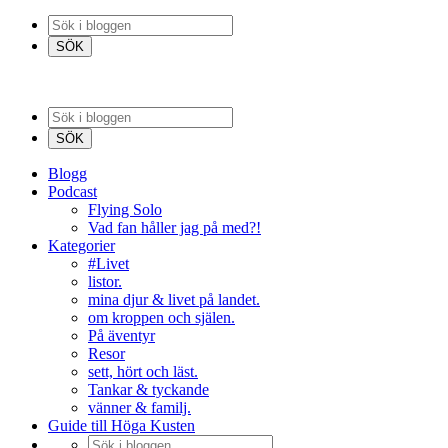
Blogg
Podcast
Flying Solo
Vad fan håller jag på med?!
Kategorier
#Livet
listor.
mina djur & livet på landet.
om kroppen och själen.
På äventyr
Resor
sett, hört och läst.
Tankar & tyckande
vänner & familj.
Guide till Höga Kusten