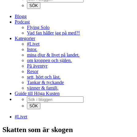
Blogg
Podcast
Flying Solo
Vad fan håller jag på med?!
Kategorier
#Livet
listor.
mina djur & livet på landet.
om kroppen och själen.
På äventyr
Resor
sett, hört och läst.
Tankar & tyckande
vänner & familj.
Guide till Höga Kusten
#Livet
Skatten som är skogen