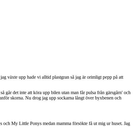
ag växte upp hade vi alltid plastgran så jag är orimligt pepp på att
 så går det inte att köra upp bilen utan man får pulsa från gärsgårn' och
 innanför skorna. Nu drog jag upp sockarna långt över byxbenen och
rbies och My Little Ponys medan mamma försökte få ut mig ur huset. Jag