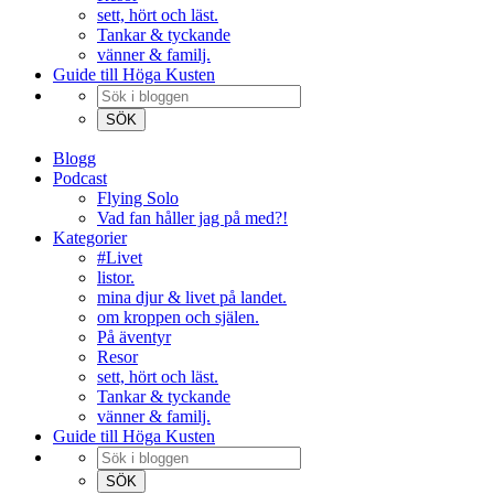
sett, hört och läst.
Tankar & tyckande
vänner & familj.
Guide till Höga Kusten
Blogg
Podcast
Flying Solo
Vad fan håller jag på med?!
Kategorier
#Livet
listor.
mina djur & livet på landet.
om kroppen och själen.
På äventyr
Resor
sett, hört och läst.
Tankar & tyckande
vänner & familj.
Guide till Höga Kusten