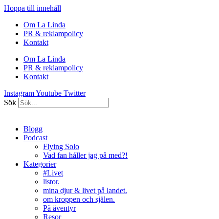
Hoppa till innehåll
Om La Linda
PR & reklampolicy
Kontakt
Om La Linda
PR & reklampolicy
Kontakt
Instagram
Youtube
Twitter
Sök
Blogg
Podcast
Flying Solo
Vad fan håller jag på med?!
Kategorier
#Livet
listor.
mina djur & livet på landet.
om kroppen och själen.
På äventyr
Resor