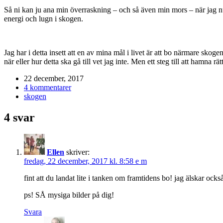
Så ni kan ju ana min överraskning – och så även min mors – när jag n
energi och lugn i skogen.
Jag har i detta insett att en av mina mål i livet är att bo närmare skoge
när eller hur detta ska gå till vet jag inte. Men ett steg till att hamna rät
22 december, 2017
4 kommentarer
skogen
4 svar
Ellen
skriver:
fredag, 22 december, 2017 kl. 8:58 e m
fint att du landat lite i tanken om framtidens bo! jag älskar ocks
ps! SÅ mysiga bilder på dig!
Svara