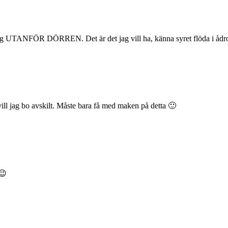
skog UTANFÖR DÖRREN. Det är det jag vill ha, känna syret flöda i ådro
ill jag bo avskilt. Måste bara få med maken på detta 🙂
 😉