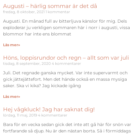
Augusti – härlig sommar är det då
fredag, 8 oktober, 2021
1 kommentar
Augusti. En månad full av bitterljuva känslor för mig. Dels
exploderar ju verkligen sommaren här i norr i augusti, vissa
blommor har inte ens blommat
Läs mer»
Höns, loppisrundor och regn – allt som var juli
tisdag, 8 september, 2020
4 kommentarer
Juli. Det regnade ganska mycket. Var inte supervarmt och
gick jättejättefort. Men det hände också en massa mysiga
saker. Ska vi kika? Jag kickade igång
Läs mer»
Hej vågkluck! Jag har saknat dig!
lördag, 11 maj, 2019
4 kommentarer
Bara för en vecka sedan gick det inte att gå här för snön var
fortfarande så djup. Nu är den nästan borta. Så i förmiddags