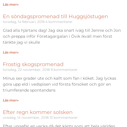
Läs mer»
En söndagspromenad till Huggsjöstugen
torsdag, 14 februari, 2019
4 kommentarer
Glad alla hjärtans dag! Jag ska snart iväg till Jennie och Jon
och preppa inför Företagargalan i Övik ikväll men först
tänkte jag vi skulle
Läs mer»
Frostig skogspromenad
torsdag, 22 november, 2018
9 kommentarer
Minus sex grader ute och kallt som fan i köket. Jag lyckas
göra upp eld i vedspisen vid första försöket och gör en
triumferande spontandans
Läs mer»
Efter regn kommer solsken
onsdag, 14 november, 2018
13 kommentarer
Efter ungefär en vecka då det känts som att hela världen