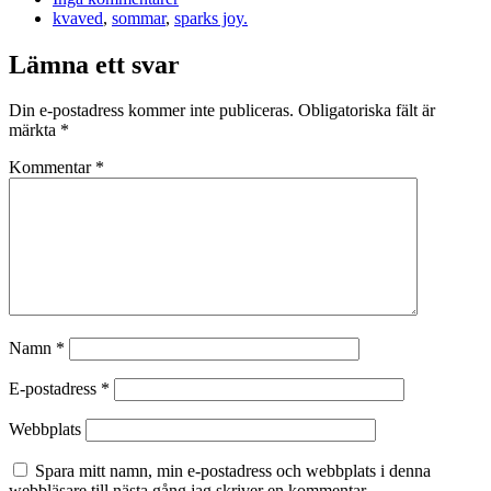
kvaved
,
sommar
,
sparks joy.
Lämna ett svar
Din e-postadress kommer inte publiceras.
Obligatoriska fält är
märkta
*
Kommentar
*
Namn
*
E-postadress
*
Webbplats
Spara mitt namn, min e-postadress och webbplats i denna
webbläsare till nästa gång jag skriver en kommentar.