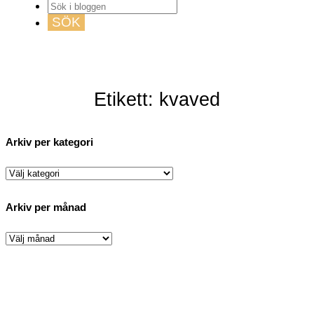
GUIDE TILL HÖGA KUSTEN
Etikett: kvaved
Arkiv per kategori
Arkiv
per
kategori
Arkiv per månad
Arkiv
per
månad