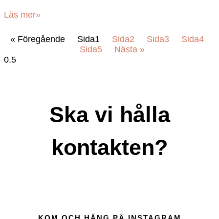
Läs mer»
« Föregående
Sida
1
Sida
2
Sida
3
Sida
4
Sida
5
Nästa »
Ska vi hålla
kontakten?
KOM OCH HÄNG PÅ INSTAGRAM