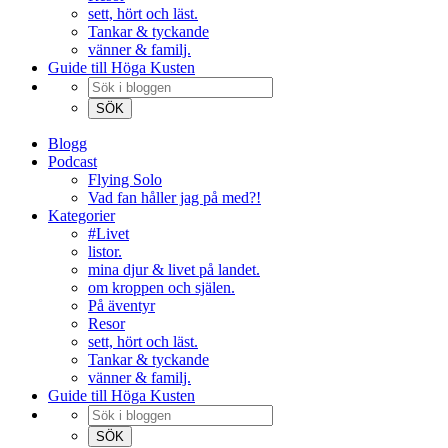
sett, hört och läst.
Tankar & tyckande
vänner & familj.
Guide till Höga Kusten
Blogg
Podcast
Flying Solo
Vad fan håller jag på med?!
Kategorier
#Livet
listor.
mina djur & livet på landet.
om kroppen och själen.
På äventyr
Resor
sett, hört och läst.
Tankar & tyckande
vänner & familj.
Guide till Höga Kusten