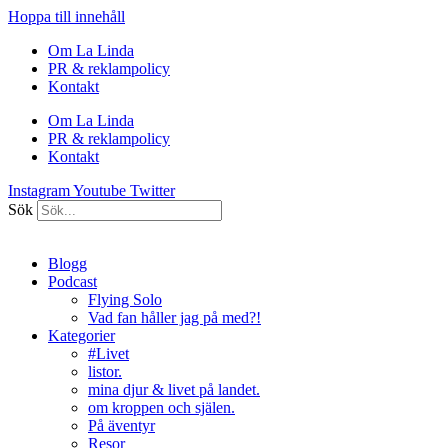
Hoppa till innehåll
Om La Linda
PR & reklampolicy
Kontakt
Om La Linda
PR & reklampolicy
Kontakt
Instagram
Youtube
Twitter
Sök
Blogg
Podcast
Flying Solo
Vad fan håller jag på med?!
Kategorier
#Livet
listor.
mina djur & livet på landet.
om kroppen och själen.
På äventyr
Resor