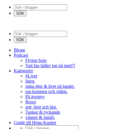
Blogg
Podcast
Flying Solo
Vad fan håller jag på med?!
Kategorier
#Livet
listor.
mina djur & livet på landet.
om kroppen och själen.
På äventyr
Resor
sett, hört och läst.
Tankar & tyckande
vänner & familj.
Guide till Höga Kusten