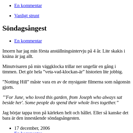
En kommentar
Vanligt strunt
Söndagsångest
En kommentar
Imorrn har jag min första anställningsintervju på 4 år. Lite skakis i
knäna är jag allt.
Minutvisaren på min väggklocka trillar ner ungefär en gång i
timmen. Det gör hela ”veta-vad-klockan-är” historien lite jobbig.
”Notting Hill” måste vara en av de mysigaste filmerna som någonsin
gjorts.
”'For June, who loved this garden, from Joseph who always sat
beside her'. Some people do spend their whole lives together.”
Jag börjar tappa tron på kärleken helt och hållet. Eller så kanske det
bara är den innestående söndagsångesten.
17 december, 2006