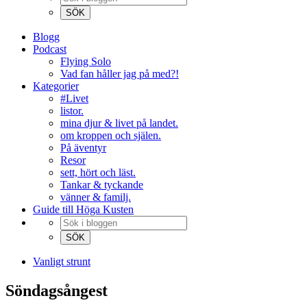
Blogg
Podcast
Flying Solo
Vad fan håller jag på med?!
Kategorier
#Livet
listor.
mina djur & livet på landet.
om kroppen och själen.
På äventyr
Resor
sett, hört och läst.
Tankar & tyckande
vänner & familj.
Guide till Höga Kusten
Vanligt strunt
Söndagsångest