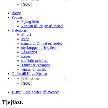
Blogg
Podcast
Flying Solo
Vad fan håller jag på med?!
Kategorier
#Livet
listor.
mina djur & livet på landet.
om kroppen och själen.
På äventyr
Resor
sett, hört och läst.
Tankar & tyckande
vänner & familj.
Guide till Höga Kusten
#Livet
,
Festligheter
,
På äventyr
Tjejfäzt.