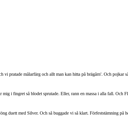
 vi pratade målarfärg och allt man kan hitta på brägårn'. Och pojkar så
ig i fingret så blodet sprutade. Eller, rann en massa i alla fall. Och Fl
öng duett med Silver. Och så buggade vi så klart. Förfeststämning på hö