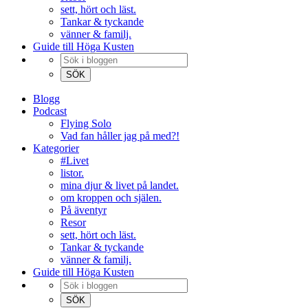
sett, hört och läst.
Tankar & tyckande
vänner & familj.
Guide till Höga Kusten
Blogg
Podcast
Flying Solo
Vad fan håller jag på med?!
Kategorier
#Livet
listor.
mina djur & livet på landet.
om kroppen och själen.
På äventyr
Resor
sett, hört och läst.
Tankar & tyckande
vänner & familj.
Guide till Höga Kusten