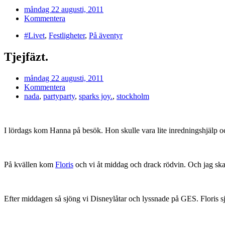
måndag 22 augusti, 2011
Kommentera
#Livet
,
Festligheter
,
På äventyr
Tjejfäzt.
måndag 22 augusti, 2011
Kommentera
nada
,
partyparty
,
sparks joy.
,
stockholm
I lördags kom Hanna på besök. Hon skulle vara lite inredningshjälp och
På kvällen kom
Floris
och vi åt middag och drack rödvin. Och jag skar m
Efter middagen så sjöng vi Disneylåtar och lyssnade på GES. Floris sj