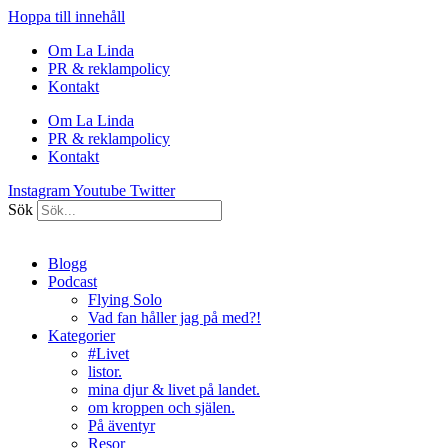
Hoppa till innehåll
Om La Linda
PR & reklampolicy
Kontakt
Om La Linda
PR & reklampolicy
Kontakt
Instagram
Youtube
Twitter
Sök
Blogg
Podcast
Flying Solo
Vad fan håller jag på med?!
Kategorier
#Livet
listor.
mina djur & livet på landet.
om kroppen och själen.
På äventyr
Resor