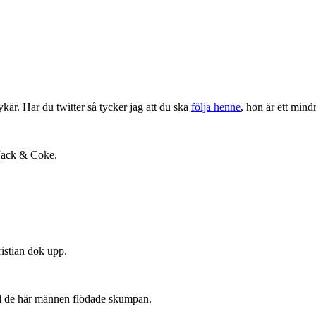
ykär. Har du twitter så tycker jag att du ska
följa henne
, hon är ett mind
 Jack & Coke.
ristian dök upp.
ed de här männen flödade skumpan.