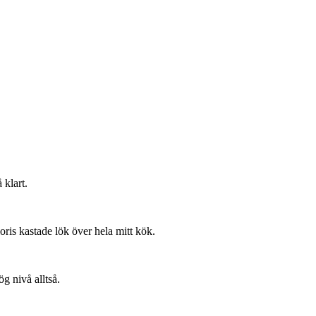
 klart.
oris kastade lök över hela mitt kök.
g nivå alltså.