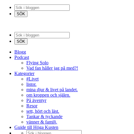
Blogg
Podcast
Flying Solo
Vad fan håller jag på med?!
Kategorier
#Livet
listor.
mina djur & livet på landet.
om kroppen och själen.
På äventyr
Resor
sett, hört och läst.
Tankar & tyckande
vänner & familj.
Guide till Höga Kusten