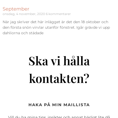
September
onsdag, 4 november, 2020
6 kommentarer
När jag skriver det här inlägget är det den 18 oktober och
den första snön virvlar utanför fönstret. Igår grävde vi upp
dahliorna och städade
Ska vi hålla
kontakten?
HAKA PÅ MIN MAILLISTA
Vill du ha mina tips, insikter och annat härligt lite då