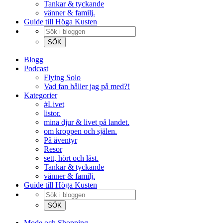
Tankar & tyckande
vänner & familj.
Guide till Höga Kusten
Blogg
Podcast
Flying Solo
Vad fan håller jag på med?!
Kategorier
#Livet
listor.
mina djur & livet på landet.
om kroppen och själen.
På äventyr
Resor
sett, hört och läst.
Tankar & tyckande
vänner & familj.
Guide till Höga Kusten
Mode och Shopping