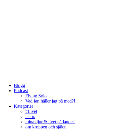
Blogg
Podcast
Flying Solo
Vad fan håller jag på med?!
Kategorier
#Livet
listor.
mina djur & livet på landet.
om kroppen och själen.