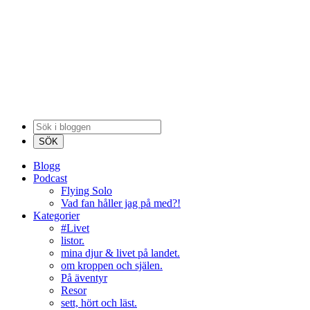
Blogg
Podcast
Flying Solo
Vad fan håller jag på med?!
Kategorier
#Livet
listor.
mina djur & livet på landet.
om kroppen och själen.
På äventyr
Resor
sett, hört och läst.