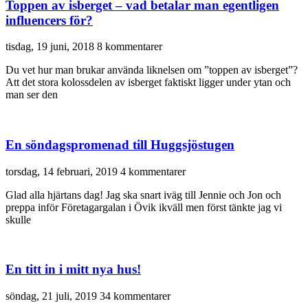
Toppen av isberget – vad betalar man egentligen
influencers för?
tisdag, 19 juni, 2018
8 kommentarer
Du vet hur man brukar använda liknelsen om ”toppen av isberget”?
Att det stora kolossdelen av isberget faktiskt ligger under ytan och
man ser den
En söndagspromenad till Huggsjöstugen
torsdag, 14 februari, 2019
4 kommentarer
Glad alla hjärtans dag! Jag ska snart iväg till Jennie och Jon och
preppa inför Företagargalan i Övik ikväll men först tänkte jag vi
skulle
En titt in i mitt nya hus!
söndag, 21 juli, 2019
34 kommentarer