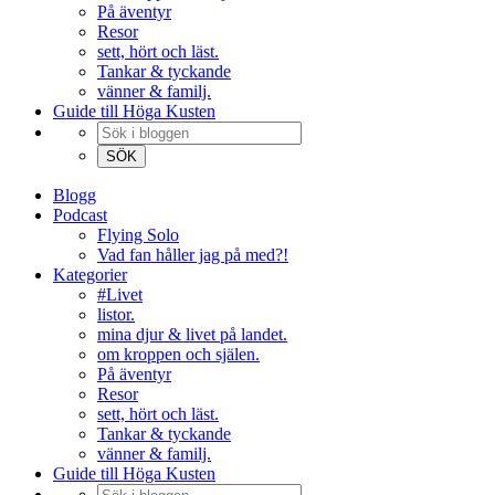
På äventyr
Resor
sett, hört och läst.
Tankar & tyckande
vänner & familj.
Guide till Höga Kusten
Blogg
Podcast
Flying Solo
Vad fan håller jag på med?!
Kategorier
#Livet
listor.
mina djur & livet på landet.
om kroppen och själen.
På äventyr
Resor
sett, hört och läst.
Tankar & tyckande
vänner & familj.
Guide till Höga Kusten