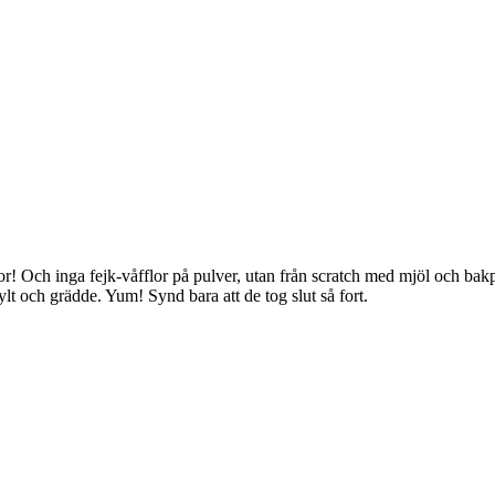
fflor! Och inga fejk-våfflor på pulver, utan från scratch med mjöl och 
ylt och grädde. Yum! Synd bara att de tog slut så fort.