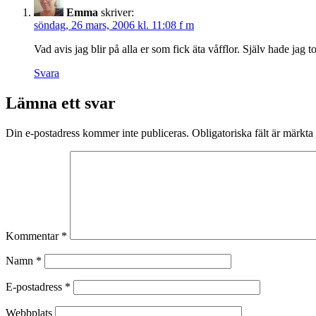
Emma
skriver:
söndag, 26 mars, 2006 kl. 11:08 f m
Vad avis jag blir på alla er som fick äta våfflor. Själv hade jag 
Svara
Lämna ett svar
Din e-postadress kommer inte publiceras.
Obligatoriska fält är märkta
Kommentar
*
Namn
*
E-postadress
*
Webbplats