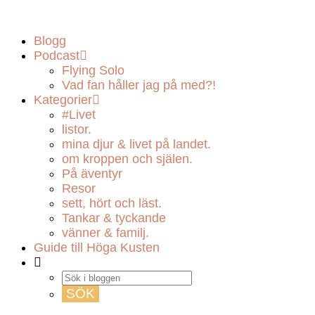
Blogg
Podcast
Flying Solo
Vad fan håller jag på med?!
Kategorier
#Livet
listor.
mina djur & livet på landet.
om kroppen och själen.
På äventyr
Resor
sett, hört och läst.
Tankar & tyckande
vänner & familj.
Guide till Höga Kusten