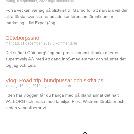
tisdag, 6 september, 2022
Inga kommentarer
Förra veckan var jag på blixtvisit till Malmö för att närvara vid den
allra första svenska renodlade konferensen för influencer
marketing – IM Expo! (Jag
Göteborgssnö
måndag, 11 december, 2017
6 kommentarer
Det snöar i Göteborg! Jag har precis kommit tillbaka efter en
supermysig AW med ett gäng InoS-medlemmar och så efter det
tog jag och Leia
Vlog: Road trip, hundpussar och skrivtips!
torsdag, 16 maj, 2019
Inga kommentarer
I den här vloggen får du hänga med på bland annat det här:
VALBORG och brasa med familjen Flora Wiström föreläser och
sedan vandaliserar vi