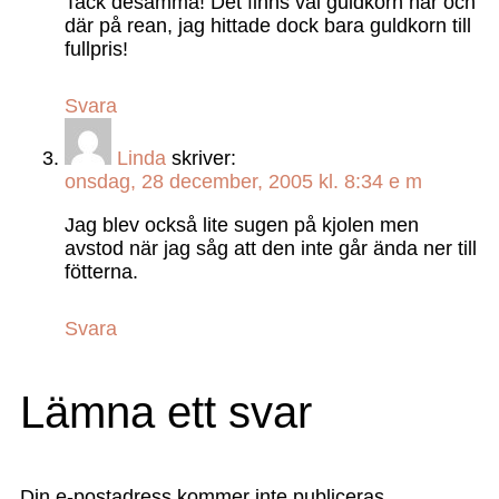
Tack desamma! Det finns väl guldkorn här och
där på rean, jag hittade dock bara guldkorn till
fullpris!
Svara
Linda
skriver:
onsdag, 28 december, 2005 kl. 8:34 e m
Jag blev också lite sugen på kjolen men
avstod när jag såg att den inte går ända ner till
fötterna.
Svara
Lämna ett svar
Din e-postadress kommer inte publiceras.