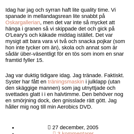
Idag har jag och syrran haft lite quality time. Vi
spanade in mellandagsrean lite snabbt på
Oskargallerian
, men det var inte så mycket att
hänga i granen så vi skippade det och gick på
O'Leary's och käkade middag istället. Det var
mysigt att bara vara vi två och snacka pojkar (som
hon inte tycker om än), skola och annat som är
sådär über-väsentligt för en tös som inom en snar
framtid fyller 15.
Jag var duktig tidigare idag. Jag tränade. Faktiskt.
Syster har fått en
träningsmaskin
i julklapp (utan
den skäggige mannen) som jag utnyttjade och
svettades glatt i i en halvtimme. Den behöver nog
en smörjning dock, den gnisslade rätt gött. Jag
håller mig nog till min Aerobics DVD.
27 december, 2005
3 kommentarer