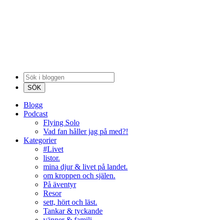
Blogg
Podcast
Flying Solo
Vad fan håller jag på med?!
Kategorier
#Livet
listor.
mina djur & livet på landet.
om kroppen och själen.
På äventyr
Resor
sett, hört och läst.
Tankar & tyckande
vänner & familj.