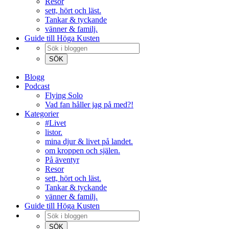
Resor
sett, hört och läst.
Tankar & tyckande
vänner & familj.
Guide till Höga Kusten
Blogg
Podcast
Flying Solo
Vad fan håller jag på med?!
Kategorier
#Livet
listor.
mina djur & livet på landet.
om kroppen och själen.
På äventyr
Resor
sett, hört och läst.
Tankar & tyckande
vänner & familj.
Guide till Höga Kusten