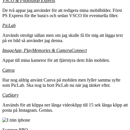
VSCO & Photoshop Express
De två appar jag använder för att redigera mina mobilbilder. Först
PS Express för the basics och sedan VSCO för eventuella filter.
PicLab
Används otroligt sällan men om jag skulle få för mig att lägga text
på en bild så använder jag denna.
ImageApp, PlayMemories & CameraConnect
Appar till mina kameror för att fjärrstyra dem från mobilen.
Canva
Har nog aldrig använt Canva på mobilen men fyller samma syfte
som PicLab. Ska nog ta bort PicLab nu när jag tänker efter.
CutStory
Används för att klippa ner långa videoklipp till 15 sek långa klipp att
posta på Instagram. Genius.
Scanner PRO