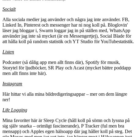
Socialt
Alla sociala medier jag använder och några jag inte använder. FB,
Linked In, Pinterest och messenger har ni nog koll på. Bloglovin'
läser jag bloggar i, Swarm loggar jag in på ställen med, WhatsApp
använder jag inte så mycket (är en Messengertjej), Social Blade för
att hålla koll på random statistik och YT Studio för YouTubestatistik.
Listen
Podcaster (så dålig app men allt finns där), Spotify för musik,
Storytel för ljudböcker, SR Play och Acast (mycket bättre poddapp
men allt finns inte här).
Instagram
Här hittar vi alla mina bildredigeringsappar – mer om dem längre
ner!
Life Logging
Mina favoriter här är Sleep Cycle (håll koll på sömn och lyssna på
sig själv snarka – orimligt fascinerande), P Tracker (ful men bra
mensapp) och Apples egen hälsoapp där jag håller koll på steg. Det
gör Moves med men jag vet inte, jag hänger mest i Hälsoappen just