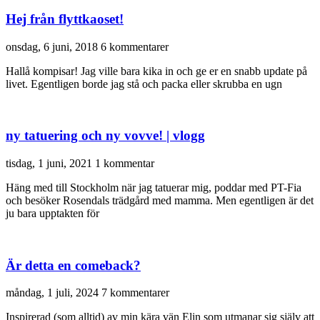
Hej från flyttkaoset!
onsdag, 6 juni, 2018
6 kommentarer
Hallå kompisar! Jag ville bara kika in och ge er en snabb update på
livet. Egentligen borde jag stå och packa eller skrubba en ugn
ny tatuering och ny vovve! | vlogg
tisdag, 1 juni, 2021
1 kommentar
Häng med till Stockholm när jag tatuerar mig, poddar med PT-Fia
och besöker Rosendals trädgård med mamma. Men egentligen är det
ju bara upptakten för
Är detta en comeback?
måndag, 1 juli, 2024
7 kommentarer
Inspirerad (som alltid) av min kära vän Elin som utmanar sig själv att