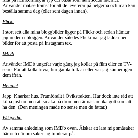
Använder mat.se främst för att de levererar på helgerna och man kan
beställa samma dag (eller sent dagen innan).
Flickr
I stort sett alla mina bloggbilder ligger på Flickr och sedan hämtar
jag in dem i bloggen. Använder således Flickr när jag laddar ner
bilder för att posta på Instagram tex.
IMDb
Använder IMDb ungefär varje gång jag kollar på film eller en TV-
serie. För att kolla trivia, hur gamla folk är eller var jag känner igen
dem ifrån.
Hemnet
Japp. Knarkar hus. Framförallt i Övikstrakten. Har dock inte råd att
köpa just nu men att smaka på drömmen är nästan lika gott som att
ha den. (Den meningen made no sense men du fattar.)
Wikipedia
Av samma anledning som IMDb ovan. Älskar att lära mig småsaker
här och där om saker jag funderar på.