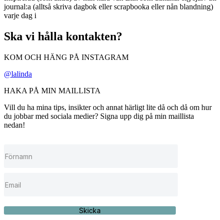
journal:a (alltså skriva dagbok eller scrapbooka eller nån blandning)
varje dag i
Ska vi hålla kontakten?
KOM OCH HÄNG PÅ INSTAGRAM
@lalinda
HAKA PÅ MIN MAILLISTA
Vill du ha mina tips, insikter och annat härligt lite då och då om hur
du jobbar med sociala medier? Signa upp dig på min maillista
nedan!
Skicka