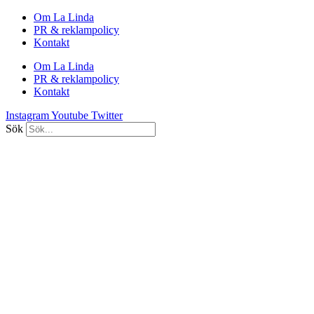
Hoppa
Om La Linda
till
PR & reklampolicy
innehåll
Kontakt
Om La Linda
PR & reklampolicy
Kontakt
Instagram
Youtube
Twitter
Sök