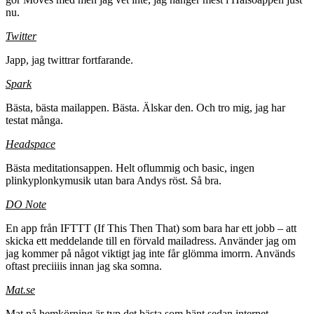
nu.
Twitter
Japp, jag twittrar fortfarande.
Spark
Bästa, bästa mailappen. Bästa. Älskar den. Och tro mig, jag har
testat många.
Headspace
Bästa meditationsappen. Helt oflummig och basic, ingen
plinkyplonkymusik utan bara Andys röst. Så bra.
DO Note
En app från IFTTT (If This Then That) som bara har ett jobb – att
skicka ett meddelande till en förvald mailadress. Använder jag om
jag kommer på något viktigt jag inte får glömma imorrn. Används
oftast preciiiis innan jag ska somna.
Mat.se
Mat på hemkörning är typ det bästa som hänt sedan internet.