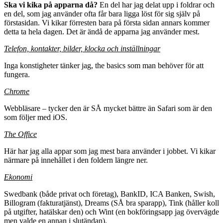
Ska vi kika på apparna då?
En del har jag delat upp i foldrar och
en del, som jag använder ofta får bara ligga löst för sig själv på
förstasidan. Vi kikar förresten bara på första sidan annars kommer
detta ta hela dagen. Det är ändå de apparna jag använder mest.
Telefon, kontakter, bilder, klocka och inställningar
Inga konstigheter tänker jag, the basics som man behöver för att
fungera.
Chrome
Webbläsare – tycker den är SÅ mycket bättre än Safari som är den
som följer med iOS.
The Office
Här har jag alla appar som jag mest bara använder i jobbet. Vi kikar
närmare på innehållet i den foldern längre ner.
Ekonomi
Swedbank (både privat och företag), BankID, ICA Banken, Swish,
Billogram (fakturatjänst), Dreams (SÅ bra sparapp), Tink (håller koll
på utgifter, hatälskar den) och Wint (en bokföringsapp jag övervägde
men valde en annan i slutändan).