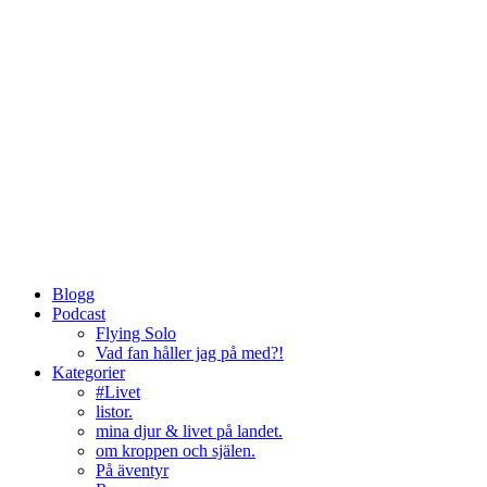
Blogg
Podcast
Flying Solo
Vad fan håller jag på med?!
Kategorier
#Livet
listor.
mina djur & livet på landet.
om kroppen och själen.
På äventyr