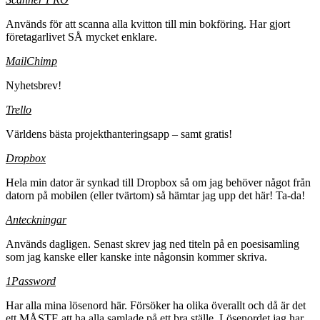
Används för att scanna alla kvitton till min bokföring. Har gjort
företagarlivet SÅ mycket enklare.
MailChimp
Nyhetsbrev!
Trello
Världens bästa projekthanteringsapp – samt gratis!
Dropbox
Hela min dator är synkad till Dropbox så om jag behöver något från
datorn på mobilen (eller tvärtom) så hämtar jag upp det här! Ta-da!
Anteckningar
Används dagligen. Senast skrev jag ned titeln på en poesisamling
som jag kanske eller kanske inte någonsin kommer skriva.
1Password
Har alla mina lösenord här. Försöker ha olika överallt och då är det
ett MÅSTE att ha alla samlade på ett bra ställe. Lösenordet jag har