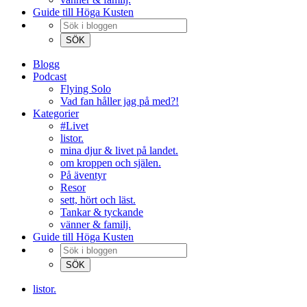
Guide till Höga Kusten
Blogg
Podcast
Flying Solo
Vad fan håller jag på med?!
Kategorier
#Livet
listor.
mina djur & livet på landet.
om kroppen och själen.
På äventyr
Resor
sett, hört och läst.
Tankar & tyckande
vänner & familj.
Guide till Höga Kusten
listor.