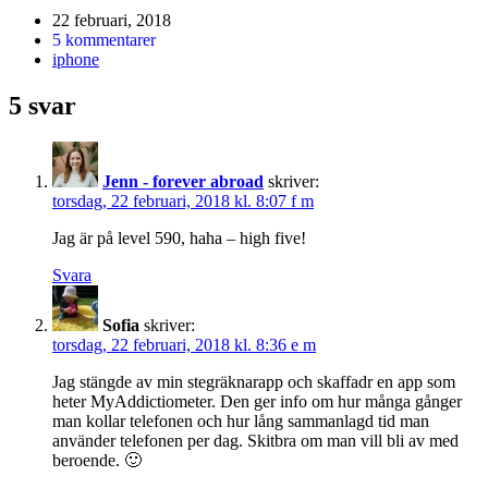
22 februari, 2018
5 kommentarer
iphone
5 svar
Jenn - forever abroad
skriver:
torsdag, 22 februari, 2018 kl. 8:07 f m
Jag är på level 590, haha – high five!
Svara
Sofia
skriver:
torsdag, 22 februari, 2018 kl. 8:36 e m
Jag stängde av min stegräknarapp och skaffadr en app som
heter MyAddictiometer. Den ger info om hur många gånger
man kollar telefonen och hur lång sammanlagd tid man
använder telefonen per dag. Skitbra om man vill bli av med
beroende. 🙂