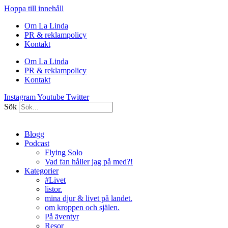
Hoppa till innehåll
Om La Linda
PR & reklampolicy
Kontakt
Om La Linda
PR & reklampolicy
Kontakt
Instagram
Youtube
Twitter
Sök
Blogg
Podcast
Flying Solo
Vad fan håller jag på med?!
Kategorier
#Livet
listor.
mina djur & livet på landet.
om kroppen och själen.
På äventyr
Resor