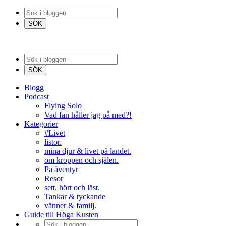
Blogg
Podcast
Flying Solo
Vad fan håller jag på med?!
Kategorier
#Livet
listor.
mina djur & livet på landet.
om kroppen och själen.
På äventyr
Resor
sett, hört och läst.
Tankar & tyckande
vänner & familj.
Guide till Höga Kusten