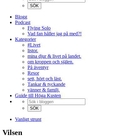
Blogg
Podcast
Flying Solo
Vad fan håller jag på med?!
Kategorier
#Livet
listor.
mina djur & livet på landet.
om kroppen och själen.
På äventyr
Resor
sett, hört och läst.
Tankar & tyckande
vänner & familj.
Guide till Höga Kusten
Vanligt strunt
Vilsen