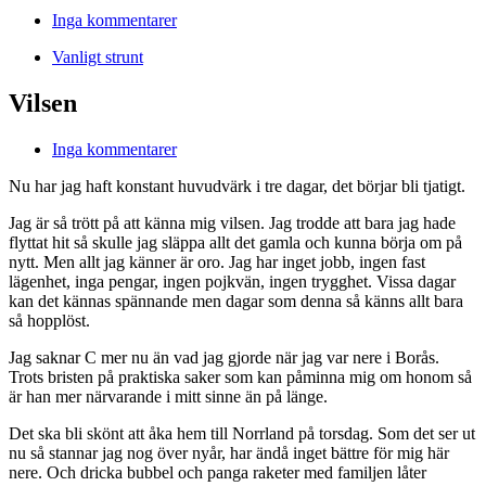
Inga kommentarer
Vanligt strunt
Vilsen
Inga kommentarer
Nu har jag haft konstant huvudvärk i tre dagar, det börjar bli tjatigt.
Jag är så trött på att känna mig vilsen. Jag trodde att bara jag hade
flyttat hit så skulle jag släppa allt det gamla och kunna börja om på
nytt. Men allt jag känner är oro. Jag har inget jobb, ingen fast
lägenhet, inga pengar, ingen pojkvän, ingen trygghet. Vissa dagar
kan det kännas spännande men dagar som denna så känns allt bara
så hopplöst.
Jag saknar C mer nu än vad jag gjorde när jag var nere i Borås.
Trots bristen på praktiska saker som kan påminna mig om honom så
är han mer närvarande i mitt sinne än på länge.
Det ska bli skönt att åka hem till Norrland på torsdag. Som det ser ut
nu så stannar jag nog över nyår, har ändå inget bättre för mig här
nere. Och dricka bubbel och panga raketer med familjen låter