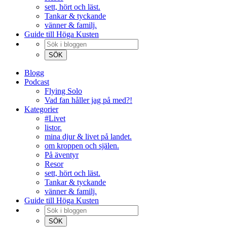
sett, hört och läst.
Tankar & tyckande
vänner & familj.
Guide till Höga Kusten
Blogg
Podcast
Flying Solo
Vad fan håller jag på med?!
Kategorier
#Livet
listor.
mina djur & livet på landet.
om kroppen och själen.
På äventyr
Resor
sett, hört och läst.
Tankar & tyckande
vänner & familj.
Guide till Höga Kusten