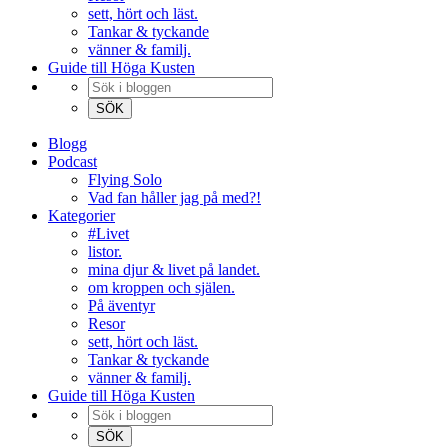
sett, hört och läst.
Tankar & tyckande
vänner & familj.
Guide till Höga Kusten
Blogg
Podcast
Flying Solo
Vad fan håller jag på med?!
Kategorier
#Livet
listor.
mina djur & livet på landet.
om kroppen och själen.
På äventyr
Resor
sett, hört och läst.
Tankar & tyckande
vänner & familj.
Guide till Höga Kusten