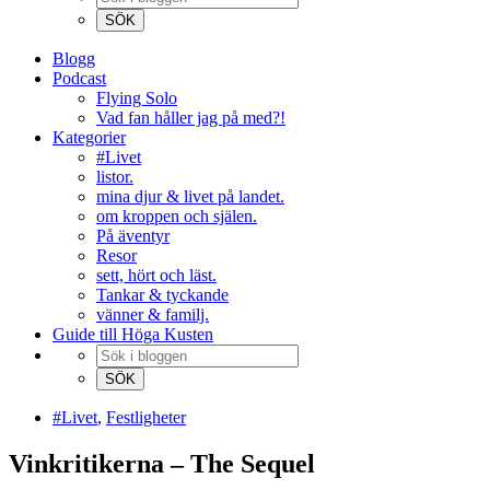
Blogg
Podcast
Flying Solo
Vad fan håller jag på med?!
Kategorier
#Livet
listor.
mina djur & livet på landet.
om kroppen och själen.
På äventyr
Resor
sett, hört och läst.
Tankar & tyckande
vänner & familj.
Guide till Höga Kusten
#Livet
,
Festligheter
Vinkritikerna – The Sequel