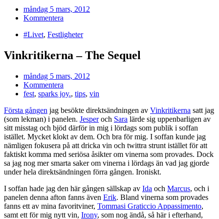
måndag 5 mars, 2012
Kommentera
#Livet
,
Festligheter
Vinkritikerna – The Sequel
måndag 5 mars, 2012
Kommentera
fest
,
sparks joy.
,
tips
,
vin
Första gången
jag besökte direktsändningen av
Vinkritikerna
satt jag
(som lekman) i panelen.
Jesper
och
Sara
lärde sig uppenbarligen av
sitt misstag och bjöd därför in mig i lördags som publik i soffan
istället. Mycket klokt av dem. Och bra för mig. I soffan kunde jag
nämligen fokusera på att dricka vin och twittra strunt istället för att
faktiskt komma med seriösa åsikter om vinerna som provades. Dock
sa jag nog mer smarta saker om vinerna i lördags än vad jag gjorde
under hela direktsändningen förra gången. Ironiskt.
I soffan hade jag den här gången sällskap av
Ida
och
Marcus
, och i
panelen denna afton fanns även
Erik
. Bland vinerna som provades
fanns ett av mina favoritviner,
Tommasi Graticcio Appassimento
,
samt ett för mig nytt vin,
Irony
, som nog ändå, så här i efterhand,