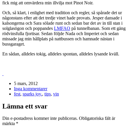
fick mig att omvärdera min illvilja mot Pinot Noir.
Och, så klart, i enlighet med tradition och regler, så spårade det ur
någonstans efter att det tredje vinet hade provats. Jesper dansade i
kalsongerna och Sara sölade runt och sedan bar det av in till stan i
solglasögon och poppandes
LMFAO
på tunnelbanan. Som ett gäng
rödvinsfulla fjortisar. Sedan följde Nada och Imperiet och sedan
missade jag min hållplats på nattbussen och hamnade nästan i
bussgaraget.
En sådan, alldeles tokig, alldeles spontan, alldeles lysande kväll.
5 mars, 2012
Inga kommentarer
fest
,
sparks joy.
,
tips
,
vin
Lämna ett svar
Din e-postadress kommer inte publiceras.
Obligatoriska fält är
märkta
*