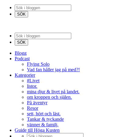
Blogg
Podcast
Flying Solo
Vad fan håller jag på med?!
Kategorier
#Livet
listor.
mina djur & livet på landet.
om kroppen och själen.
På äventyr
Resor
sett, hört och läst.
Tankar & tyckande
vänner & familj.
Guide till Höga Kusten