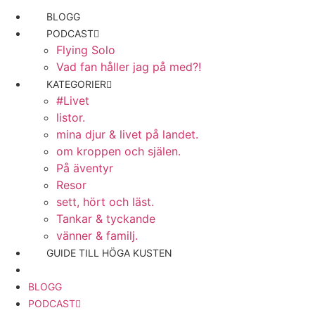
BLOGG
PODCAST
Flying Solo
Vad fan håller jag på med?!
KATEGORIER
#Livet
listor.
mina djur & livet på landet.
om kroppen och själen.
På äventyr
Resor
sett, hört och läst.
Tankar & tyckande
vänner & familj.
GUIDE TILL HÖGA KUSTEN
BLOGG
PODCAST