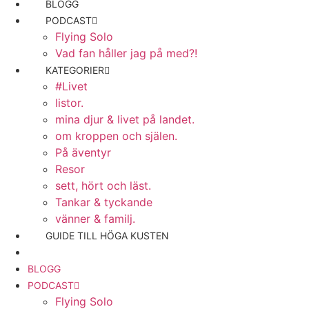
BLOGG
PODCAST
Flying Solo
Vad fan håller jag på med?!
KATEGORIER
#Livet
listor.
mina djur & livet på landet.
om kroppen och själen.
På äventyr
Resor
sett, hört och läst.
Tankar & tyckande
vänner & familj.
GUIDE TILL HÖGA KUSTEN
BLOGG
PODCAST
Flying Solo