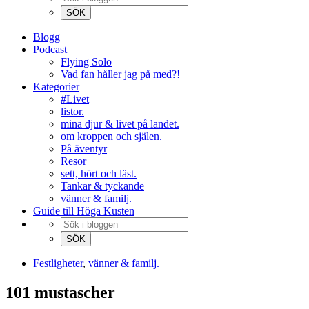
Blogg
Podcast
Flying Solo
Vad fan håller jag på med?!
Kategorier
#Livet
listor.
mina djur & livet på landet.
om kroppen och själen.
På äventyr
Resor
sett, hört och läst.
Tankar & tyckande
vänner & familj.
Guide till Höga Kusten
Festligheter
,
vänner & familj.
101 mustascher