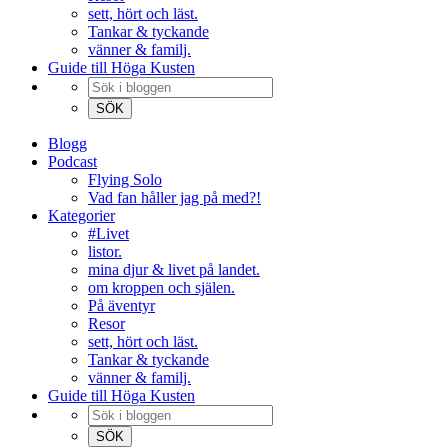
sett, hört och läst.
Tankar & tyckande
vänner & familj.
Guide till Höga Kusten
Blogg
Podcast
Flying Solo
Vad fan håller jag på med?!
Kategorier
#Livet
listor.
mina djur & livet på landet.
om kroppen och själen.
På äventyr
Resor
sett, hört och läst.
Tankar & tyckande
vänner & familj.
Guide till Höga Kusten