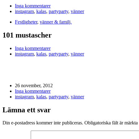
Inga kommentarer
instagram
,
kalas
,
partyparty
,
vänner
Festligheter
,
vänner & familj.
101 mustascher
Inga kommentarer
instagram
,
kalas
,
partyparty
,
vänner
26 november, 2012
Inga kommentarer
instagram
,
kalas
,
partyparty
,
vänner
Lämna ett svar
Din e-postadress kommer inte publiceras.
Obligatoriska fält är märkta