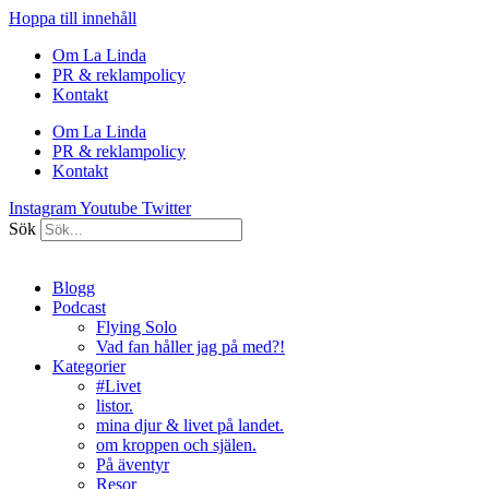
Hoppa till innehåll
Om La Linda
PR & reklampolicy
Kontakt
Om La Linda
PR & reklampolicy
Kontakt
Instagram
Youtube
Twitter
Sök
Blogg
Podcast
Flying Solo
Vad fan håller jag på med?!
Kategorier
#Livet
listor.
mina djur & livet på landet.
om kroppen och själen.
På äventyr
Resor