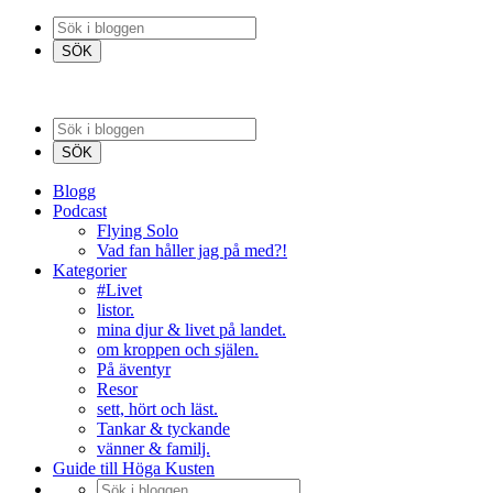
Blogg
Podcast
Flying Solo
Vad fan håller jag på med?!
Kategorier
#Livet
listor.
mina djur & livet på landet.
om kroppen och själen.
På äventyr
Resor
sett, hört och läst.
Tankar & tyckande
vänner & familj.
Guide till Höga Kusten