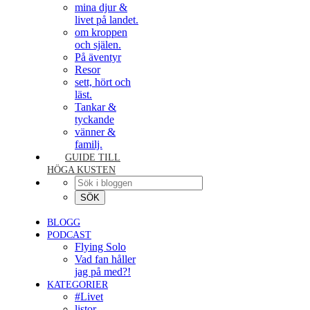
mina djur &
livet på landet.
om kroppen
och själen.
På äventyr
Resor
sett, hört och
läst.
Tankar &
tyckande
vänner &
familj.
GUIDE TILL
HÖGA KUSTEN
BLOGG
PODCAST
Flying Solo
Vad fan håller
jag på med?!
KATEGORIER
#Livet
listor.