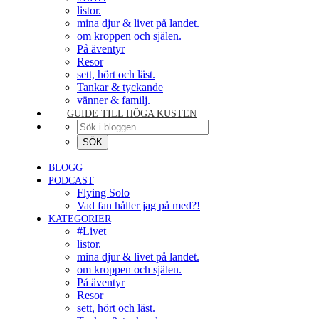
listor.
mina djur & livet på landet.
om kroppen och själen.
På äventyr
Resor
sett, hört och läst.
Tankar & tyckande
vänner & familj.
GUIDE TILL HÖGA KUSTEN
BLOGG
PODCAST
Flying Solo
Vad fan håller jag på med?!
KATEGORIER
#Livet
listor.
mina djur & livet på landet.
om kroppen och själen.
På äventyr
Resor
sett, hört och läst.