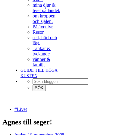
mina djur &
livet på landet.
om kroppen
och själen.
På äventyr
Resor
sett, hört och
läst.
Tankar &
tyckande
vänner &
familj.
GUIDE TILL HÖGA
KUSTEN
#Livet
Agnes till seger!
fredag 18 november, 2005