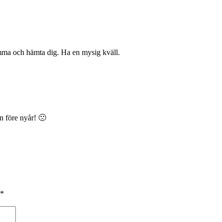
omma och hämta dig. Ha en mysig kväll.
en före nyår! 🙁
*