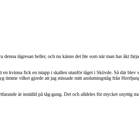
a denna tågresan heller, och nu känns det lite som när man har åkt färja
t en kvinna fick en istapp i skallen utanför tåget i Skövde. Så där blev
yg timme vilket gjorde att jag missade mitt anslutningståg från Herrlju
farande är inställd på tåg-gung. Det och alldeles för mycket onyttig mat. 