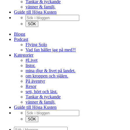
Tankar & tyckande
vänner & familj.
Guide till Höga Kusten
Blogg
Podcast
Flying Solo
Vad fan håller jag på med?!
Kategorier
#Livet
listor.
mina djur & livet på landet.
om kroppen och själen.
På äventyr
Resor
sett, hört och läst.
Tankar & tyckande
vänner & familj.
Guide till Höga Kusten