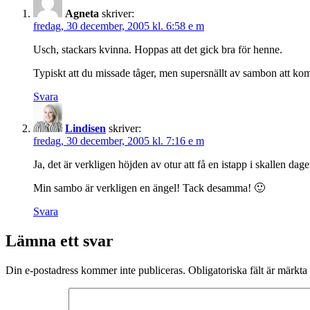
Agneta
skriver:
fredag, 30 december, 2005 kl. 6:58 e m
Usch, stackars kvinna. Hoppas att det gick bra för henne.
Typiskt att du missade tåger, men supersnällt av sambon att k
Svara
Lindisen
skriver:
fredag, 30 december, 2005 kl. 7:16 e m
Ja, det är verkligen höjden av otur att få en istapp i skallen dag
Min sambo är verkligen en ängel! Tack desamma! 🙂
Svara
Lämna ett svar
Din e-postadress kommer inte publiceras.
Obligatoriska fält är märkta