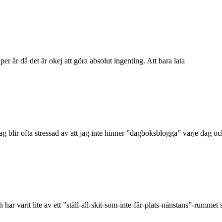
er år då det är okej att göra absolut ingenting. Att bara lata
blir ofta stressad av att jag inte hinner ”dagboksblogga” varje dag och
varit lite av ett ”ställ-all-skit-som-inte-får-plats-nånstans”-rummet se