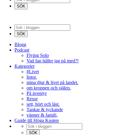
Blogg
Podcast
Flying Solo
Vad fan håller jag på med?!
Kategorier
#Livet
listor.
mina djur & livet på landet.
om kroppen och själen.
På äventyr
Resor
sett, hört och läst.
Tankar & tyckande
vänner & familj.
Guide till Höga Kusten