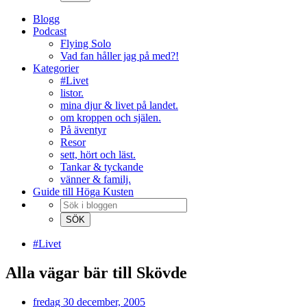
Blogg
Podcast
Flying Solo
Vad fan håller jag på med?!
Kategorier
#Livet
listor.
mina djur & livet på landet.
om kroppen och själen.
På äventyr
Resor
sett, hört och läst.
Tankar & tyckande
vänner & familj.
Guide till Höga Kusten
#Livet
Alla vägar bär till Skövde
fredag 30 december, 2005