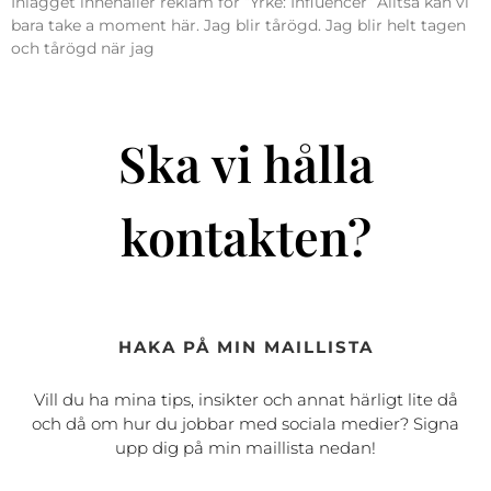
Inlägget innehåller reklam för “Yrke: Influencer” Alltså kan vi
bara take a moment här. Jag blir tårögd. Jag blir helt tagen
och tårögd när jag
Ska vi hålla
kontakten?
HAKA PÅ MIN MAILLISTA
Vill du ha mina tips, insikter och annat härligt lite då
och då om hur du jobbar med sociala medier? Signa
upp dig på min maillista nedan!