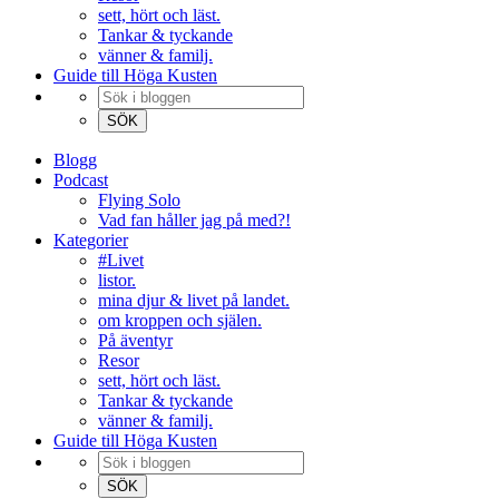
sett, hört och läst.
Tankar & tyckande
vänner & familj.
Guide till Höga Kusten
Blogg
Podcast
Flying Solo
Vad fan håller jag på med?!
Kategorier
#Livet
listor.
mina djur & livet på landet.
om kroppen och själen.
På äventyr
Resor
sett, hört och läst.
Tankar & tyckande
vänner & familj.
Guide till Höga Kusten