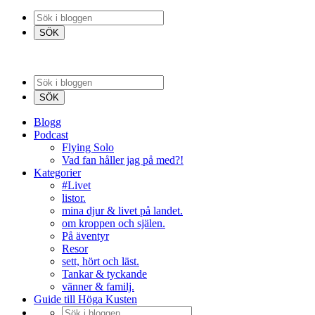
Blogg
Podcast
Flying Solo
Vad fan håller jag på med?!
Kategorier
#Livet
listor.
mina djur & livet på landet.
om kroppen och själen.
På äventyr
Resor
sett, hört och läst.
Tankar & tyckande
vänner & familj.
Guide till Höga Kusten