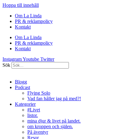
Hoppa till innehåll
Om La Linda
PR & reklampolicy
Kontakt
Om La Linda
PR & reklampolicy
Kontakt
Instagram
Youtube
Twitter
Sök
Blogg
Podcast
Flying Solo
Vad fan håller jag på med?!
Kategorier
#Livet
listor.
mina djur & livet på landet.
om kroppen och själen.
På äventyr
Resor