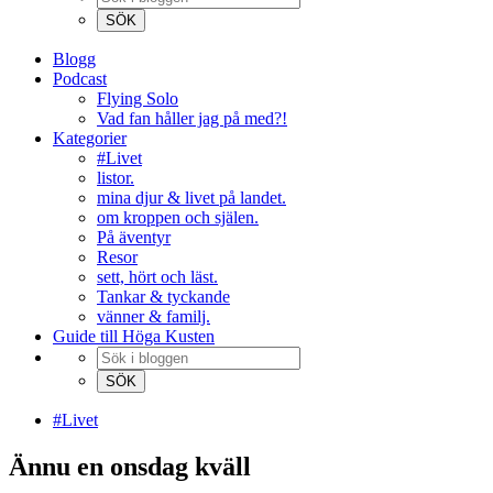
Blogg
Podcast
Flying Solo
Vad fan håller jag på med?!
Kategorier
#Livet
listor.
mina djur & livet på landet.
om kroppen och själen.
På äventyr
Resor
sett, hört och läst.
Tankar & tyckande
vänner & familj.
Guide till Höga Kusten
#Livet
Ännu en onsdag kväll