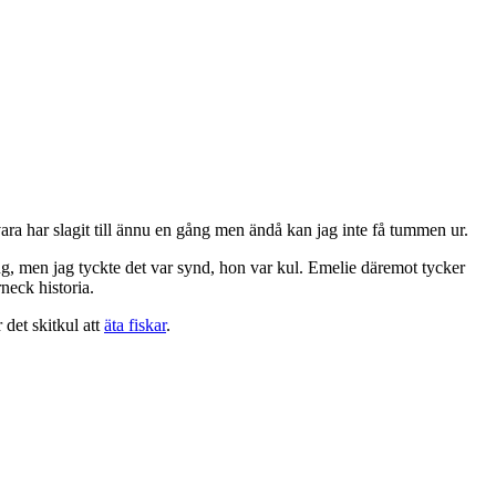
a vara har slagit till ännu en gång men ändå kan jag inte få tummen ur.
ing, men jag tyckte det var synd, hon var kul. Emelie däremot tycker
neck historia.
 det skitkul att
äta fiskar
.