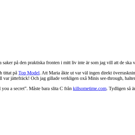
a saker på den praktiska fronten i mitt liv inte är som jag vill att de sk
 tittat på
Top Model
. Att Maria åkte ut var väl ingen direkt överraskn
l var jättefräck! Och jag gillade verkligen oxå Minis see-through, halter
you a secret”. Måste bara slita C från
killsometime.com
. Tydligen så är