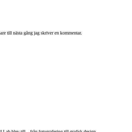
re till nästa gång jag skriver en kommentar.
ab blev till – från fotografering till grafisk design.