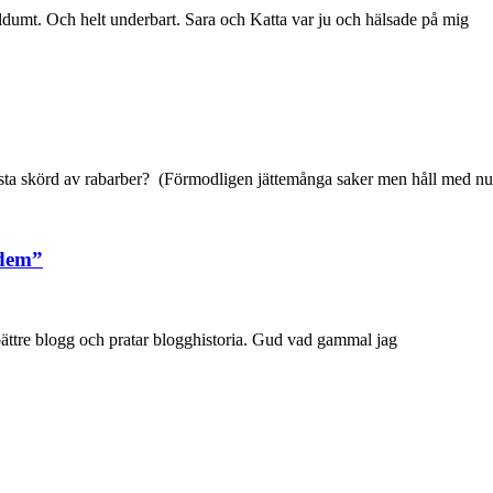
ldumt. Och helt underbart. Sara och Katta var ju och hälsade på mig
örsta skörd av rabarber? (Förmodligen jättemånga saker men håll med nu
 dem”
 bättre blogg och pratar blogghistoria. Gud vad gammal jag