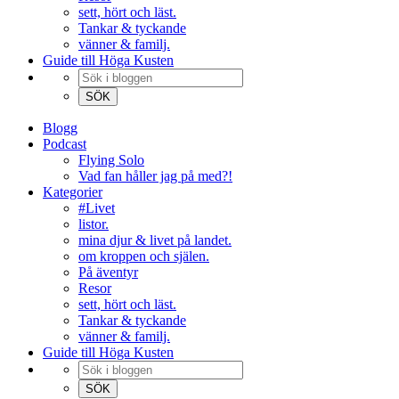
sett, hört och läst.
Tankar & tyckande
vänner & familj.
Guide till Höga Kusten
Blogg
Podcast
Flying Solo
Vad fan håller jag på med?!
Kategorier
#Livet
listor.
mina djur & livet på landet.
om kroppen och själen.
På äventyr
Resor
sett, hört och läst.
Tankar & tyckande
vänner & familj.
Guide till Höga Kusten