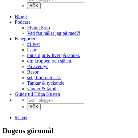
Blogg
Podcast
Flying Solo
Vad fan håller jag på med?!
Kategorier
#Livet
listor.
mina djur & livet på landet.
om kroppen och själen.
På äventyr
Resor
sett, hört och läst.
Tankar & tyckande
vänner & familj.
Guide till Höga Kusten
#Livet
Dagens göromål