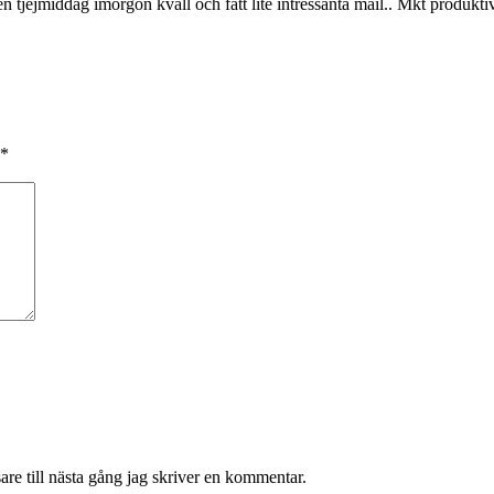
n tjejmiddag imorgon kväll och fått lite intressanta mail.. Mkt produkti
*
re till nästa gång jag skriver en kommentar.