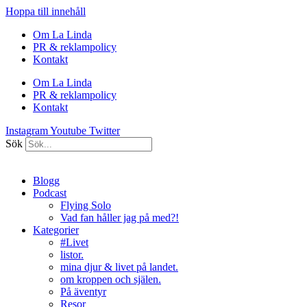
Hoppa till innehåll
Om La Linda
PR & reklampolicy
Kontakt
Om La Linda
PR & reklampolicy
Kontakt
Instagram
Youtube
Twitter
Sök
Blogg
Podcast
Flying Solo
Vad fan håller jag på med?!
Kategorier
#Livet
listor.
mina djur & livet på landet.
om kroppen och själen.
På äventyr
Resor