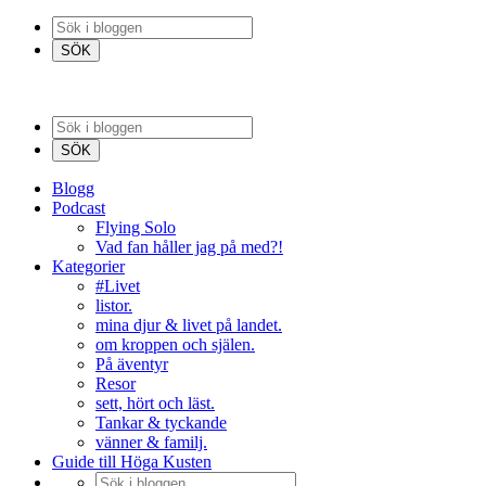
Blogg
Podcast
Flying Solo
Vad fan håller jag på med?!
Kategorier
#Livet
listor.
mina djur & livet på landet.
om kroppen och själen.
På äventyr
Resor
sett, hört och läst.
Tankar & tyckande
vänner & familj.
Guide till Höga Kusten