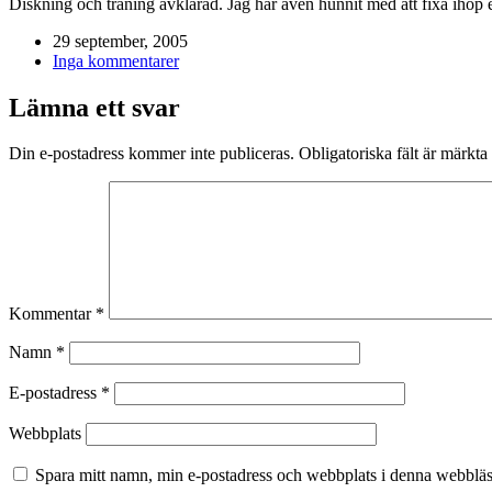
Diskning och träning avklarad. Jag har även hunnit med att fixa ihop e
29 september, 2005
Inga kommentarer
Lämna ett svar
Din e-postadress kommer inte publiceras.
Obligatoriska fält är märkta
Kommentar
*
Namn
*
E-postadress
*
Webbplats
Spara mitt namn, min e-postadress och webbplats i denna webbläsa