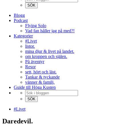
Blogg
Podcast
Flying Solo
Vad fan håller jag på med?!
Kategorier
#Livet
listor.
mina djur & livet på landet.
om kroppen och själen.
På äventyr
Resor
sett, hört och läst.
Tankar & tyckande
vänner & familj.
Guide till Höga Kusten
#Livet
Daredevil.