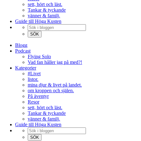
sett, hört och läst.
Tankar & tyckande
vänner & familj.
Guide till Höga Kusten
Blogg
Podcast
Flying Solo
Vad fan håller jag på med?!
Kategorier
#Livet
listor.
mina djur & livet på landet.
om kroppen och själen.
På äventyr
Resor
sett, hört och läst.
Tankar & tyckande
vänner & familj.
Guide till Höga Kusten