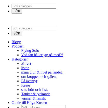
Blogg
Podcast
Flying Solo
Vad fan håller jag på med?!
Kategorier
#Livet
listor.
mina djur & livet på landet.
om kroppen och själen.
På äventyr
Resor
sett, hört och läst.
Tankar & tyckande
vänner & familj.
Guide till Höga Kusten