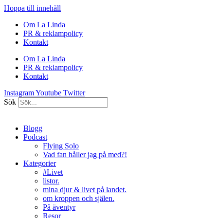
Hoppa till innehåll
Om La Linda
PR & reklampolicy
Kontakt
Om La Linda
PR & reklampolicy
Kontakt
Instagram
Youtube
Twitter
Sök
Blogg
Podcast
Flying Solo
Vad fan håller jag på med?!
Kategorier
#Livet
listor.
mina djur & livet på landet.
om kroppen och själen.
På äventyr
Resor