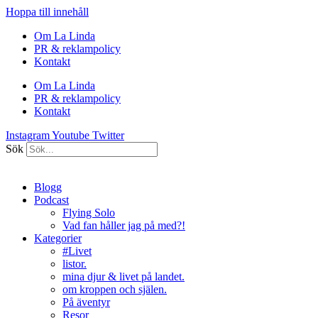
Hoppa till innehåll
Om La Linda
PR & reklampolicy
Kontakt
Om La Linda
PR & reklampolicy
Kontakt
Instagram
Youtube
Twitter
Sök
Blogg
Podcast
Flying Solo
Vad fan håller jag på med?!
Kategorier
#Livet
listor.
mina djur & livet på landet.
om kroppen och själen.
På äventyr
Resor