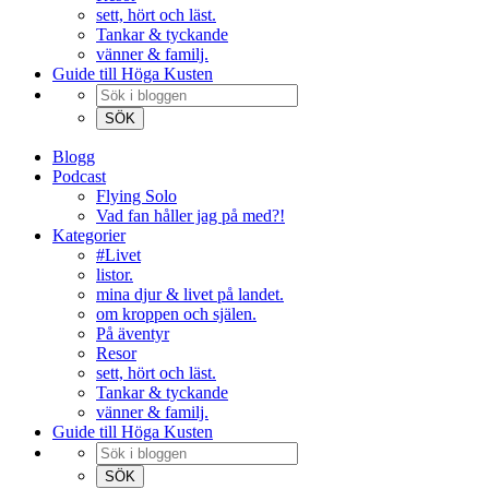
sett, hört och läst.
Tankar & tyckande
vänner & familj.
Guide till Höga Kusten
Blogg
Podcast
Flying Solo
Vad fan håller jag på med?!
Kategorier
#Livet
listor.
mina djur & livet på landet.
om kroppen och själen.
På äventyr
Resor
sett, hört och läst.
Tankar & tyckande
vänner & familj.
Guide till Höga Kusten