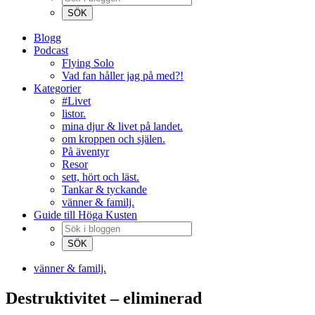
Blogg
Podcast
Flying Solo
Vad fan håller jag på med?!
Kategorier
#Livet
listor.
mina djur & livet på landet.
om kroppen och själen.
På äventyr
Resor
sett, hört och läst.
Tankar & tyckande
vänner & familj.
Guide till Höga Kusten
vänner & familj.
Destruktivitet – eliminerad