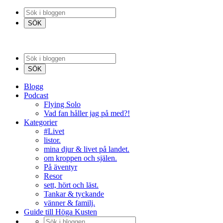
Blogg
Podcast
Flying Solo
Vad fan håller jag på med?!
Kategorier
#Livet
listor.
mina djur & livet på landet.
om kroppen och själen.
På äventyr
Resor
sett, hört och läst.
Tankar & tyckande
vänner & familj.
Guide till Höga Kusten