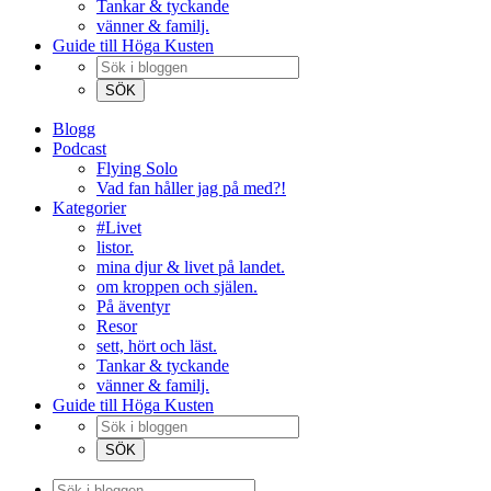
Tankar & tyckande
vänner & familj.
Guide till Höga Kusten
Blogg
Podcast
Flying Solo
Vad fan håller jag på med?!
Kategorier
#Livet
listor.
mina djur & livet på landet.
om kroppen och själen.
På äventyr
Resor
sett, hört och läst.
Tankar & tyckande
vänner & familj.
Guide till Höga Kusten