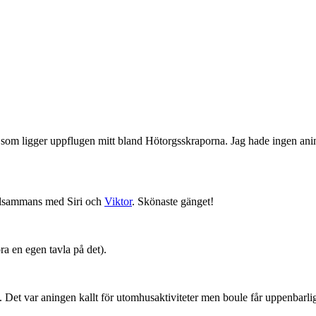
n
som ligger uppflugen mitt bland Hötorgsskraporna. Jag hade ingen anin
llsammans med Siri och
Viktor
. Skönaste gänget!
a en egen tavla på det).
 gå. Det var aningen kallt för utomhusaktiviteter men boule får uppenbar