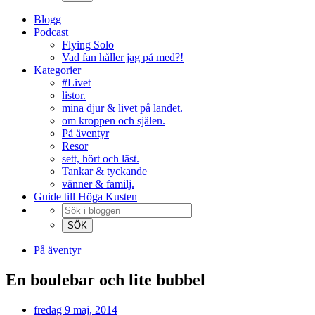
Blogg
Podcast
Flying Solo
Vad fan håller jag på med?!
Kategorier
#Livet
listor.
mina djur & livet på landet.
om kroppen och själen.
På äventyr
Resor
sett, hört och läst.
Tankar & tyckande
vänner & familj.
Guide till Höga Kusten
På äventyr
En boulebar och lite bubbel
fredag 9 maj, 2014