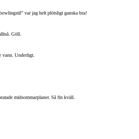
wlingstil” var jag helt plötsligt ganska bra!
ltså. Göll.
e vann. Underligt.
 pratade midsommarplaner. Så fin kväll.