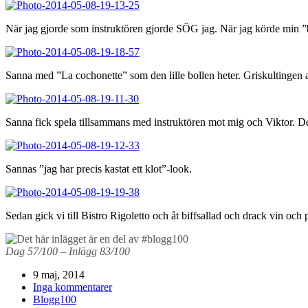
När jag gjorde som instruktören gjorde SÖG jag. När jag körde min ”bo
Sanna med ”La cochonette” som den lille bollen heter. Griskultingen al
Sanna fick spela tillsammans med instruktören mot mig och Viktor. D
Sannas ”jag har precis kastat ett klot”-look.
Sedan gick vi till Bistro Rigoletto och åt biffsallad och drack vin och
Dag 57/100 – Inlägg 83/100
9 maj, 2014
Inga kommentarer
Blogg100