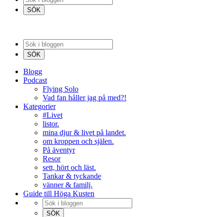
Blogg
Podcast
Flying Solo
Vad fan håller jag på med?!
Kategorier
#Livet
listor.
mina djur & livet på landet.
om kroppen och själen.
På äventyr
Resor
sett, hört och läst.
Tankar & tyckande
vänner & familj.
Guide till Höga Kusten