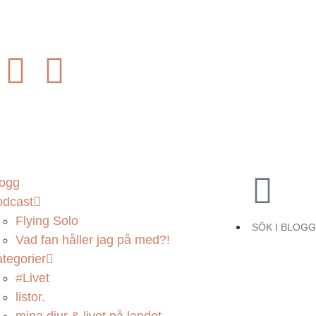
logg
odcast
Flying Solo
Vad fan håller jag på med?!
tegorier
#Livet
listor.