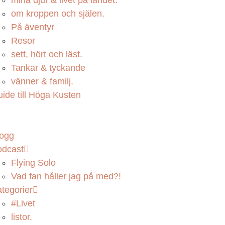
mina djur & livet på landet.
om kroppen och själen.
På äventyr
Resor
sett, hört och läst.
Tankar & tyckande
vänner & familj.
ide till Höga Kusten
logg
odcast
Flying Solo
Vad fan håller jag på med?!
tegorier
#Livet
listor.