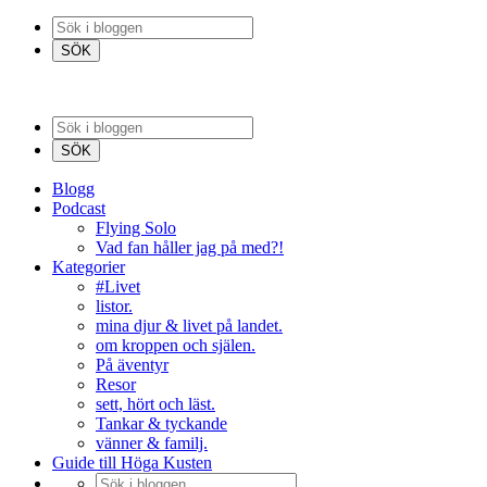
Blogg
Podcast
Flying Solo
Vad fan håller jag på med?!
Kategorier
#Livet
listor.
mina djur & livet på landet.
om kroppen och själen.
På äventyr
Resor
sett, hört och läst.
Tankar & tyckande
vänner & familj.
Guide till Höga Kusten