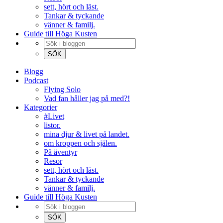
sett, hört och läst.
Tankar & tyckande
vänner & familj.
Guide till Höga Kusten
Blogg
Podcast
Flying Solo
Vad fan håller jag på med?!
Kategorier
#Livet
listor.
mina djur & livet på landet.
om kroppen och själen.
På äventyr
Resor
sett, hört och läst.
Tankar & tyckande
vänner & familj.
Guide till Höga Kusten