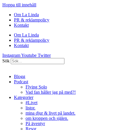
Hoppa till innehåll
Om La Linda
PR & reklampolicy
Kontakt
Om La Linda
PR & reklampolicy
Kontakt
Instagram
Youtube
Twitter
Sök
Blogg
Podcast
Flying Solo
Vad fan håller jag på med?!
Kategorier
#Livet
listor.
mina djur & livet på landet.
om kroppen och själen.
På äventyr
Resor