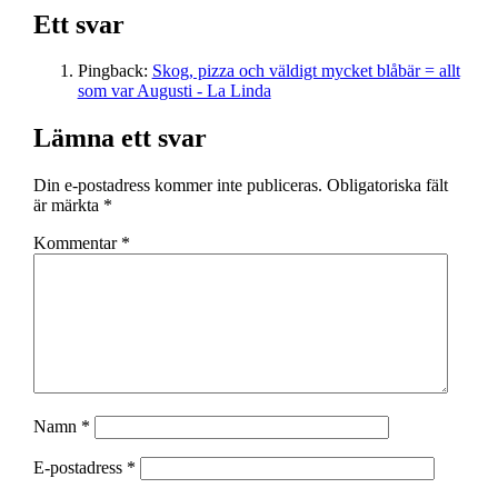
Ett svar
Pingback:
Skog, pizza och väldigt mycket blåbär = allt
som var Augusti - La Linda
Lämna ett svar
Din e-postadress kommer inte publiceras.
Obligatoriska fält
är märkta
*
Kommentar
*
Namn
*
E-postadress
*