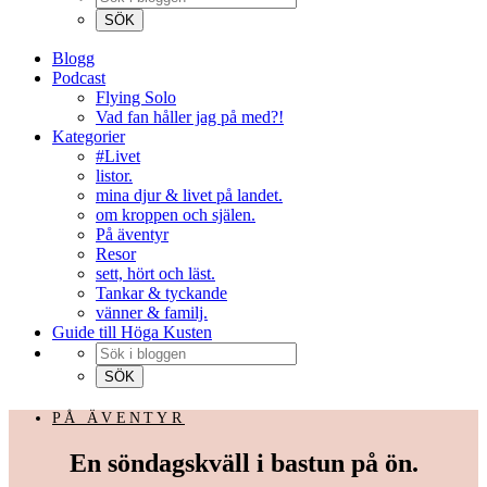
Blogg
Podcast
Flying Solo
Vad fan håller jag på med?!
Kategorier
#Livet
listor.
mina djur & livet på landet.
om kroppen och själen.
På äventyr
Resor
sett, hört och läst.
Tankar & tyckande
vänner & familj.
Guide till Höga Kusten
PÅ ÄVENTYR
En söndagskväll i bastun på ön.