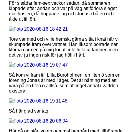
För sisådär fem-sex veckor sedan, då sommaren
kippade efter andan och var på väg att förlora slaget
mot hösten, då hoppade jag och Jonas i båten och
åkte ut till ön.
Tore var med och ville hemskt gärna sitta i knät när vi
skumpade fram över vattnet. Han liksom borrade ner
klorna i armen på mig för att inte trilla ur famnen men
det var ju ingen risk för jag höll i hårt.
Så kom vi fram till Lilla Buröholmen, en liten ö som en
förening Jonas är med i äger. Det är nånting med att
vara på en liten ö alltså, som att inget annat i världen
existerar.
Så här glad var jag!
Här på ön står typ en gammal herrgård med tillhörande