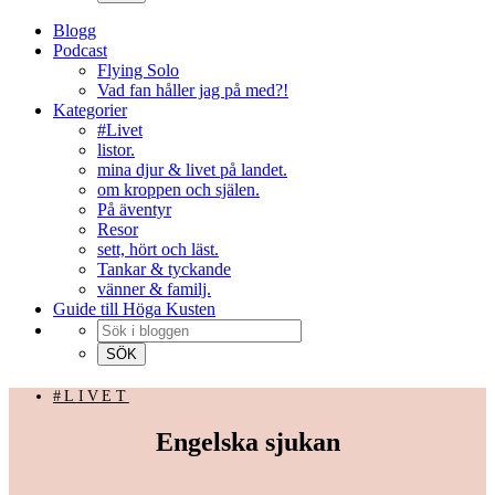
Blogg
Podcast
Flying Solo
Vad fan håller jag på med?!
Kategorier
#Livet
listor.
mina djur & livet på landet.
om kroppen och själen.
På äventyr
Resor
sett, hört och läst.
Tankar & tyckande
vänner & familj.
Guide till Höga Kusten
#LIVET
Engelska sjukan