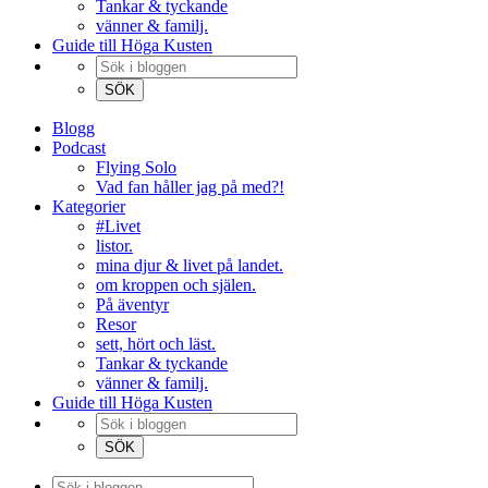
Tankar & tyckande
vänner & familj.
Guide till Höga Kusten
Blogg
Podcast
Flying Solo
Vad fan håller jag på med?!
Kategorier
#Livet
listor.
mina djur & livet på landet.
om kroppen och själen.
På äventyr
Resor
sett, hört och läst.
Tankar & tyckande
vänner & familj.
Guide till Höga Kusten