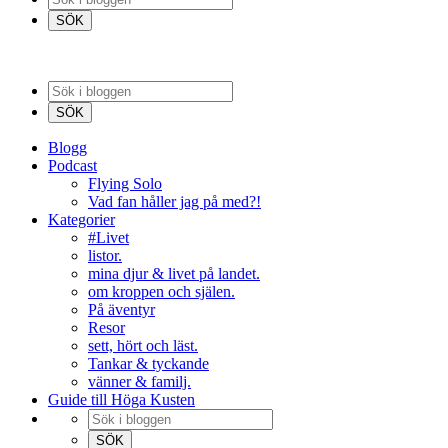
Blogg
Podcast
Flying Solo
Vad fan håller jag på med?!
Kategorier
#Livet
listor.
mina djur & livet på landet.
om kroppen och själen.
På äventyr
Resor
sett, hört och läst.
Tankar & tyckande
vänner & familj.
Guide till Höga Kusten