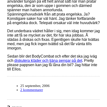
använder tungan på ett helt annat sätt när man pratar
engelska, den är som uppe i gommen och därmed
spänner man halsen annorlunda.
Spänningshuvudvärk från att prata engelska. Ja?
Konstigare saker har väl hänt. Jag tänker fortfarande
på engelska dock. Telepati orsakar väl inte huvudvärk?
Det underbara vädret håller i sig, men idag kommer jag
inte att få se mycket av det, för här ska jobbas. Å
städas å diskas och fixas. Egentligen skulle här tvättas
med, men jag fick ingen tvättid så det får vänta tills
imorgon.
Sedan blir det BodyCombat och efter det ska jag iväg
och
diskutera kläder och tjäna pengar på det
. Pretty
please pappsen kan jag få låna din bil? Jag hittar inte
till Ellos.
25 september, 2006
2 kommentarer