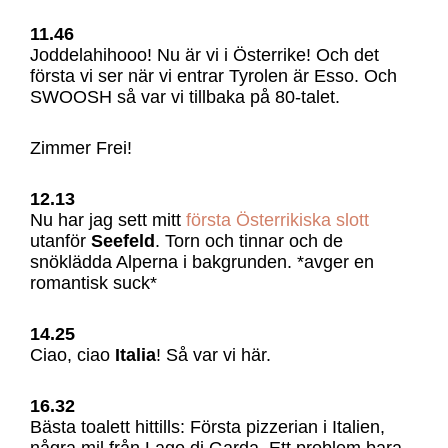
11.46
Joddelahihooo! Nu är vi i Österrike! Och det
första vi ser när vi entrar Tyrolen är Esso. Och
SWOOSH så var vi tillbaka på 80-talet.
Zimmer Frei!
12.13
Nu har jag sett mitt
första Österrikiska slott
utanför
Seefeld
. Torn och tinnar och de
snöklädda Alperna i bakgrunden. *avger en
romantisk suck*
14.25
Ciao, ciao
Italia
! Så var vi här.
16.32
Bästa toalett hittills: Första pizzerian i Italien,
några mil från Lago di Garda. Ett problem bara.