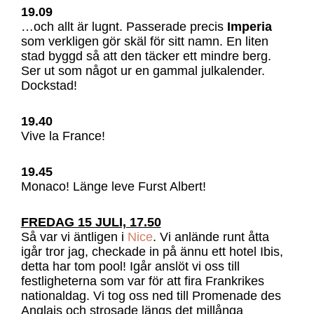
19.09
…och allt är lugnt. Passerade precis
Imperia
som verkligen gör skäl för sitt namn. En liten
stad byggd så att den täcker ett mindre berg.
Ser ut som något ur en gammal julkalender.
Dockstad!
19.40
Vive la France!
19.45
Monaco! Länge leve Furst Albert!
FREDAG 15 JULI, 17.50
Så var vi äntligen i
Nice
. Vi anlände runt åtta
igår tror jag, checkade in på ännu ett hotel Ibis,
detta har tom pool! Igår anslöt vi oss till
festligheterna som var för att fira Frankrikes
nationaldag. Vi tog oss ned till Promenade des
Anglais och strosade längs det millånga