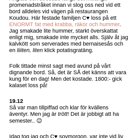
promenadstråket innan vi slog oss ned vid ett
bord alldeles vid vägen på restaurangen
Koudou. Här festade familjen C♥ loss på ett
ENORMT fat med krabba, räkor och hummer
.
Jag smakade lite hummer, starkt överskattat
enligt mig, smakade inte mycket alls. Själv åt jag
kalvkött som serverades med bernaisesås och
en
liiiten, liten
klick potatisgratäng.
Folk tittade minst sagt med avund på vårt
dignande bord. Så, det är SÅ det känns att vara
kung för en dag! Men det kostade. 1800:- gick
kalaset loss på!
19.12
Så var man tillpiffad och klar för kvällens
äventyr. Men jag är
trött
! Det är jobbigt att ha
semester.. 😉
Idag tog jag och C♥ sovmorgon, var inte vid liv