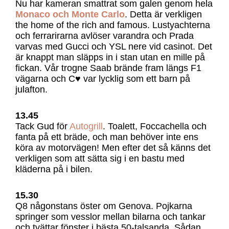
Nu har kameran smattrat som galen genom hela
Monaco och Monte Carlo
. Detta är verkligen
the home of the rich and famous. Lustyachterna
och ferrarirarna avlöser varandra och Prada
varvas med Gucci och YSL nere vid casinot. Det
är knappt man släpps in i stan utan en mille på
fickan. Vår trogne Saab brände fram längs F1
vägarna och C♥ var lycklig som ett barn på
julafton.
13.45
Tack Gud för
Autogrill
. Toalett, Foccachella och
fanta på ett bräde, och man behöver inte ens
köra av motorvägen! Men efter det så känns det
verkligen som att sätta sig i en bastu med
kläderna på i bilen.
15.30
Q8 någonstans öster om Genova. Pojkarna
springer som vesslor mellan bilarna och tankar
och tvättar fönster i bästa 50-talsanda. Sådan