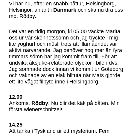
Vi har nu, efter en snabb båttur, Helsingborg,
Helsingör, anlänt i
Danmark
och ska nu dra oss
mot Rödby.
Det var en tidig morgon, kl 05.00 väckte Marita
oss ur vår skönhetssömn och jag tryckte i mig
lite yoghurt och müsli trots att illamåendet var
aktivt närvarande. Jag behöver nog mer än fyra
timmars sömn har jag kommit fram till. För att
undvika åksjuke-relaterade olyckor i bilen dvs.
Jag somnade dock innan vi kommit ur Göteborg
och vaknade av en elak biltuta när Mats gjorde
ett lite vågat filbyte inne i Helsingborg.
12.00
Ankomst
Rödby
. Nu blir det käk på båten. Min
första wienerschnitzel!
14.25
Att tanka i Tyskland är ett mysterium. Fem