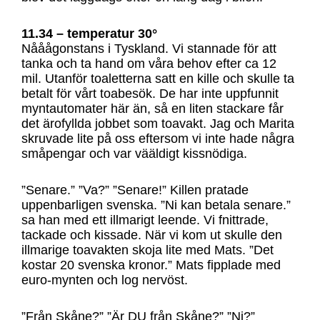
11.34 – temperatur 30­°
Nååågonstans i Tyskland. Vi stannade för att
tanka och ta hand om våra behov efter ca 12
mil. Utanför toaletterna satt en kille och skulle ta
betalt för vårt toabesök. De har inte uppfunnit
myntautomater här än, så en liten stackare får
det ärofyllda jobbet som toavakt. Jag och Marita
skruvade lite på oss eftersom vi inte hade några
småpengar och var vääldigt kissnödiga.
”Senare.” ”Va?” ”Senare!” Killen pratade
uppenbarligen svenska. ”Ni kan betala senare.”
sa han med ett illmarigt leende. Vi fnittrade,
tackade och kissade. När vi kom ut skulle den
illmarige toavakten skoja lite med Mats. ”Det
kostar 20 svenska kronor.” Mats fipplade med
euro-mynten och log nervöst.
”Från Skåne?” ”Är DU från Skåne?” ”Ni?”