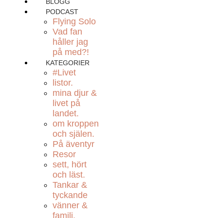
BLOGG
PODCAST
Flying Solo
Vad fan
håller jag
på med?!
KATEGORIER
#Livet
listor.
mina djur &
livet på
landet.
om kroppen
och själen.
På äventyr
Resor
sett, hört
och läst.
Tankar &
tyckande
vänner &
familj.