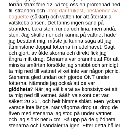
förrän strax före 12. Vi tog oss en promenad ned
till stranden och
intog där frukost, bestående av
baguette
(såklart) och vatten för att återställa
vätskebalansen. Det fanns ingen sand på
stranden, bara sten, runda och fina, men ändå,
sten. Jag skulle ner och känna på vattnet hade
jag bestämt mig, måste ju kunna säga att jag
åtminstone doppat fötterna i medelhavet. Sagt
och gjort, av åkte skorna och direkt fick jag
ångra mitt drag. Stenarna var brännheta! För att
minska smärtan försökte jag snabbt och smidigt
ta mig ned till vattnet vilket inte var någon picnic.
Stenarna gled undan och gjorde ONT under
fötterna. Nämnde jag också att de var
glödheta
? När jag väl klarat av konststycket att
ta mig ned till vattnet, åååh va skönt det var,
säkert 20-25°, och helt himmelsblått. Men lyckan
varade inte länge. När vågorna drog ut, drog de
även med stenarna jag stod på under vattnet
och jag sjönk ner 5 cm. Så upp på de glödheta
stenarna och i sandalerna igen. Efter detta håller