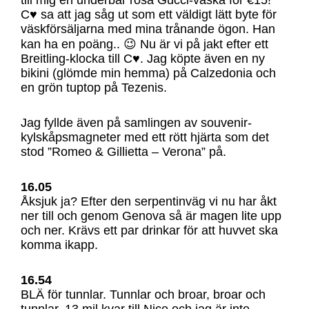
C♥ sa att jag såg ut som ett väldigt lätt byte för
väskförsäljarna med mina trånande ögon. Han
kan ha en poäng.. 😉 Nu är vi på jakt efter ett
Breitling-klocka till C♥. Jag köpte även en ny
bikini (glömde min hemma) på Calzedonia och
en grön tuptop på Tezenis.
Jag fyllde även på samlingen av souvenir-
kylskåpsmagneter med ett rött hjärta som det
stod ”Romeo & Gillietta – Verona” på.
16.05
Åksjuk ja? Efter den serpentinväg vi nu har åkt
ner till och genom Genova så är magen lite upp
och ner. Krävs ett par drinkar för att huvvet ska
komma ikapp.
16.54
BLÄ för tunnlar. Tunnlar och broar, broar och
tunnlar. 13 mil kvar till Nice och jag är
inte