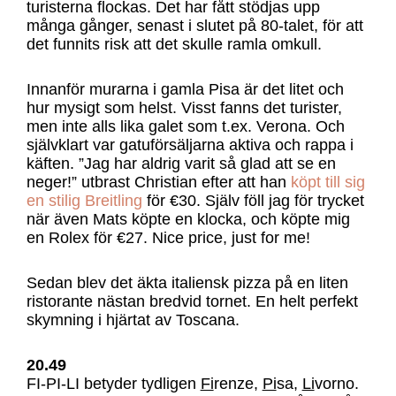
turisterna flockas. Det har fått stödjas upp
många gånger, senast i slutet på 80-talet, för att
det funnits risk att det skulle ramla omkull.
Innanför murarna i gamla Pisa är det litet och
hur mysigt som helst. Visst fanns det turister,
men inte alls lika galet som t.ex. Verona. Och
självklart var gatuförsäljarna aktiva och rappa i
käften. ”Jag har aldrig varit så glad att se en
neger!” utbrast Christian efter att han
köpt till sig
en stilig Breitling
för €30. Själv föll jag för trycket
när även Mats köpte en klocka, och köpte mig
en Rolex för €27. Nice price, just for me!
Sedan blev det äkta italiensk pizza på en liten
ristorante nästan bredvid tornet. En helt perfekt
skymning i hjärtat av Toscana.
20.49
FI-PI-LI betyder tydligen
Fi
renze,
Pi
sa,
Li
vorno.