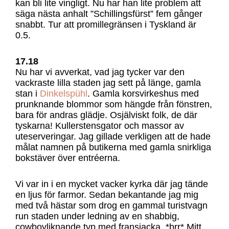
kan bli lite vingligt. Nu har han lite problem att
säga nästa anhalt ”Schillingsfürst” fem gånger
snabbt. Tur att promillegränsen i Tyskland är
0.5.
17.18
Nu har vi avverkat, vad jag tycker var den
vackraste lilla staden jag sett på länge, gamla
stan i
Dinkelspühl
. Gamla korsvirkeshus med
prunknande blommor som hängde från fönstren,
bara för andras glädje. Osjälviskt folk, de där
tyskarna! Kullerstensgator och massor av
uteserveringar. Jag gillade verkligen att de hade
målat namnen på butikerna med gamla snirkliga
bokstäver över entréerna.
Vi var in i en mycket vacker kyrka där jag tände
en ljus för farmor. Sedan bekantande jag mig
med två hästar som drog en gammal turistvagn
run staden under ledning av en shabbig,
cowboyliknande typ med fransjacka. *brr* Mitt