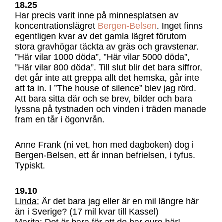
18.25
Har precis varit inne på minnesplatsen av
koncentrationslägret
Bergen-Belsen
. Inget finns
egentligen kvar av det gamla lägret förutom
stora gravhögar täckta av gräs och gravstenar.
”Här vilar 1000 döda”, ”Här vilar 5000 döda”,
”Här vilar 800 döda”. Till slut blir det bara siffror,
det går inte att greppa allt det hemska, går inte
att ta in. I ”The house of silence” blev jag rörd.
Att bara sitta där och se brev, bilder och bara
lyssna på tystnaden och vinden i träden manade
fram en tår i ögonvrån.
Anne Frank (ni vet, hon med dagboken) dog i
Bergen-Belsen, ett år innan befrielsen, i tyfus.
Typiskt.
19.10
Linda:
Är det bara jag eller är en mil längre här
än i Sverige? (17 mil kvar till Kassel)
Marita:
Det är bara för att de har euro här!