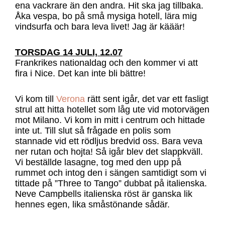
ena vackrare än den andra. Hit ska jag tillbaka.
Åka vespa, bo på små mysiga hotell, lära mig
vindsurfa och bara leva livet! Jag är kääär!
TORSDAG 14 JULI, 12.07
Frankrikes nationaldag och den kommer vi att
fira i Nice. Det kan inte bli bättre!
Vi kom till
Verona
rätt sent igår, det var ett fasligt
strul att hitta hotellet som låg ute vid motorvägen
mot Milano. Vi kom in mitt i centrum och hittade
inte ut. Till slut så frågade en polis som
stannade vid ett rödljus bredvid oss. Bara veva
ner rutan och hojta! Så igår blev det slappkväll.
Vi beställde lasagne, tog med den upp på
rummet och intog den i sängen samtidigt som vi
tittade på ”Three to Tango” dubbat på italienska.
Neve Campbells italienska röst är ganska lik
hennes egen, lika småstönande sådär.