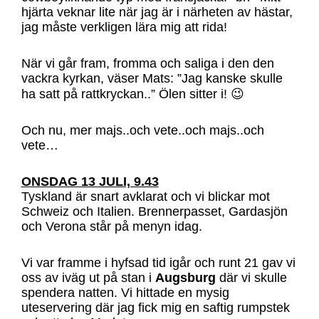
hjärta veknar lite när jag är i närheten av hästar,
jag måste verkligen lära mig att rida!
När vi går fram, fromma och saliga i den den
vackra kyrkan, väser Mats: ”Jag kanske skulle
ha satt på rattkryckan..” Ölen sitter i! 😉
Och nu, mer majs..och vete..och majs..och
vete…
ONSDAG 13 JULI, 9.43
Tyskland är snart avklarat och vi blickar mot
Schweiz och Italien. Brennerpasset, Gardasjön
och Verona står på menyn idag.
Vi var framme i hyfsad tid igår och runt 21 gav vi
oss av iväg ut på stan i
Augsburg
där vi skulle
spendera natten. Vi hittade en mysig
uteservering där jag fick mig en saftig rumpstek