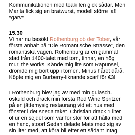
Kommunikationen med toakillen gick sådär. Men
Marita fick sig en bratwurst, modell större iaf!
*garv*
15.30
Vi har nu besökt
Rothenburg ob der Tober
, vår
första anhalt på ”Die Romantische Strasse”, den
romantiska vägen. Rothenburg är en gammal
stad från 1400-talet med torn, tinnar, en hög
mur, the works. Kände mig lite som Rapunsel,
drömde mig bort upp i tornen. Minus håret dårå.
Köpte mig en Burberry-liknande scarf för €3!
I Rothenburg blev jag av med min gulasch-
oskuld och drack min första Red Wine Spritzer
på en jättemysig restaurang vid ett hus med
fönster i det sneda taket. Christian drack 1 liter
öl ur en sejdel som var för stor för att hålla med
en hand, stoor! Sedan delade Mats med sig av
sin liter med, att köra bil efter ett sådant intag