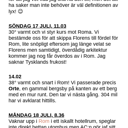
ha saker man inte behöver är väl definitionen av
lyx! 😉
SÖNDAG 17 JULI, 11.03
30° varmt och vi styr kurs mot Roma. Vi
bestämde oss för att skippa Florens till fördel för
Rom, lite snöpligt eftersom jag länge velat se
Florens men samtidigt, överdådig arkitektur
kommer jag nog får överdos av i Rom. Jag
saknar Tysklands frukost!
14.02
38° varmt och snart i Rom! Vi passerade precis
Orte
, en gammal bergsby på kanten av ett berg
med en mur runt. Den tar vi nästa gång. 304 mil
har vi avklarat hittills.
MÅNDAG 18 JULI, 8.36
Vaknar upp i
Rom
i ett iskallt hotellrum, speglar
inte direkt hettan utomhus men AC:n gör iaf sitt