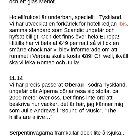
och ett glas Merlot.
Hotellfrukost är underbart, speciellt i Tyskland.
Vi har utvecklat en förkärlek för hotellkedjan
Ibis
,
samma standard som Scandic ungefär och
hyfsat billigt. Och det finns över hela Europa!
Hittills har vi betalat €49 per natt så vi fick en
smärre chock när vi blev informerade om att
rummet i Verona skulle kosta €89! Oh well, ikväll
ska vi leka Romeo och Julia!
11.14
Vi har precis passerat
Oberau
i södra Tyskland,
ungefär där Alperna börjar resa sig stolta, ca
2000 meter över oss. Det finns inte ord att
beskriva hur vackert det är här, jag känner mig
som Julie Andrews i ”Sound of Music”. ”The
hiiills are aliive…”
Serpentinvägarna framkallar dock lite åksjuka..