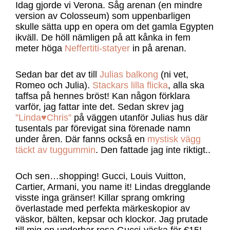
Idag gjorde vi Verona. Såg arenan (en mindre
version av Colosseum) som uppenbarligen
skulle sätta upp en opera om det gamla Egypten
ikväll. De höll nämligen på att kånka in fem
meter höga
Neffertiti-statyer
in på arenan.
Sedan bar det av till
Julias balkong
(ni vet,
Romeo och Julia).
Stackars lilla flicka
, alla ska
taffsa på hennes bröst! Kan någon förklara
varför, jag fattar inte det. Sedan skrev jag
”Linda♥Chris”
på väggen utanför Julias hus där
tusentals par förevigat sina förenade namn
under åren. Där fanns också en
mystisk vägg
täckt av tuggummin
. Den fattade jag inte riktigt..
Och sen…shopping! Gucci, Louis Vuitton,
Cartier, Armani, you name it! Lindas dregglande
visste inga gränser! Killar sprang omkring
överlastade med perfekta märkeskopior av
väskor, bälten, kepsar och klockor. Jag prutade
till mig en underbar rosa Gucci-väska för €15!