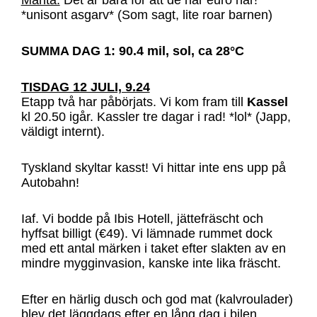
*unisont asgarv* (Som sagt, lite roar barnen)
SUMMA DAG 1: 90.4 mil, sol, ca 28°C
TISDAG 12 JULI, 9.24
Etapp två har påbörjats. Vi kom fram till
Kassel
kl 20.50 igår. Kassler tre dagar i rad! *lol* (Japp,
väldigt internt).
Tyskland skyltar kasst! Vi hittar inte ens upp på
Autobahn!
Iaf. Vi bodde på Ibis Hotell, jättefräscht och
hyffsat billigt (€49). Vi lämnade rummet dock
med ett antal märken i taket efter slakten av en
mindre mygginvasion, kanske inte lika fräscht.
Efter en härlig dusch och god mat (kalvroulader)
blev det läggdags efter en lång dag i bilen.