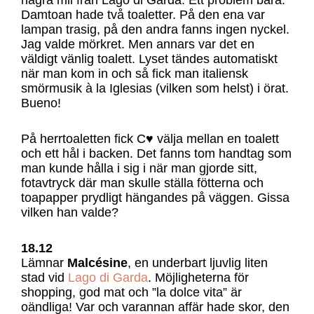
Damtoan hade två toaletter. På den ena var
lampan trasig, på den andra fanns ingen nyckel.
Jag valde mörkret. Men annars var det en
väldigt vänlig toalett. Lyset tändes automatiskt
när man kom in och så fick man italiensk
smörmusik à la Iglesias (vilken som helst) i örat.
Bueno!
På herrtoaletten fick C♥ välja mellan en toalett
och ett hål i backen. Det fanns tom handtag som
man kunde hålla i sig i när man gjorde sitt,
fotavtryck där man skulle ställa fötterna och
toapapper prydligt hängandes på väggen. Gissa
vilken han valde?
18.12
Lämnar
Malcésine
, en underbart ljuvlig liten
stad vid
Lago di Garda
. Möjligheterna för
shopping, god mat och ”la dolce vita” är
oändliga! Var och varannan affär hade skor, den