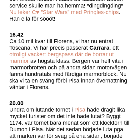
service skulle man ha hemma! *dingdingding*
Nu leker C♥ ”Star Wars” med Pringles-chips
.
Han e la för söööt!
16.42
Ca 10 mil kvar till Florens, vi har nu entrat
Toscana. Vi har precis passerat
Carrara
, ett
otroligt vackert bergspass där de borrar ut
marmor
av högsta klass. Bergen var helt vita i
marmorbrotten och på andra sidan motorvägen
fanns hundratals med färdiga marmorblock. Nu
ska vi ta en sväng förbi Pisa innan övernattning
väntar i Florens.
20.00
Undra om lutande tornet i
Pisa
hade dragit lika
mycket turister om det inte hade lutat? Byggt
1174, var tornet bara menat som ett klocktorn till
Dumon i Pisa. När det sedan började luta pga
att marken var för svag på ena sidan, började