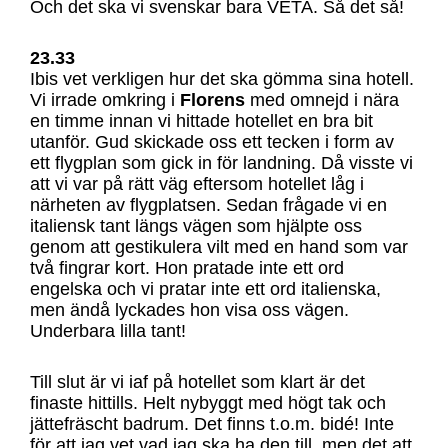
Och det ska vi svenskar bara VETA. Så det så!
23.33
Ibis vet verkligen hur det ska gömma sina hotell.
Vi irrade omkring i
Florens
med omnejd i nära
en timme innan vi hittade hotellet en bra bit
utanför. Gud skickade oss ett tecken i form av
ett flygplan som gick in för landning. Då visste vi
att vi var på rätt väg eftersom hotellet låg i
närheten av flygplatsen. Sedan frågade vi en
italiensk tant längs vägen som hjälpte oss
genom att gestikulera vilt med en hand som var
två fingrar kort. Hon pratade inte ett ord
engelska och vi pratar inte ett ord italienska,
men ändå lyckades hon visa oss vägen.
Underbara lilla tant!
Till slut är vi iaf på hotellet som klart är det
finaste hittills. Helt nybyggt med högt tak och
jättefräscht badrum. Det finns t.o.m. bidé! Inte
för att jag vet vad jag ska ha den till, men det att