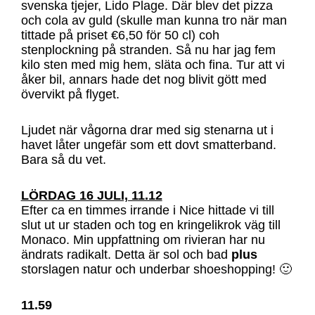
svenska tjejer, Lido Plage. Där blev det pizza
och cola av guld (skulle man kunna tro när man
tittade på priset €6,50 för 50 cl) coh
stenplockning på stranden. Så nu har jag fem
kilo sten med mig hem, släta och fina. Tur att vi
åker bil, annars hade det nog blivit gött med
övervikt på flyget.
Ljudet när vågorna drar med sig stenarna ut i
havet låter ungefär som ett dovt smatterband.
Bara så du vet.
LÖRDAG 16 JULI, 11.12
Efter ca en timmes irrande i Nice hittade vi till
slut ut ur staden och tog en kringelikrok väg till
Monaco. Min uppfattning om rivieran har nu
ändrats radikalt. Detta är sol och bad
plus
storslagen natur och underbar shoeshopping! 🙂
11.59