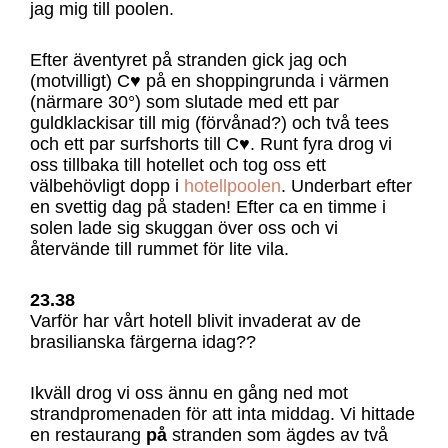
jag mig till poolen.
Efter äventyret på stranden gick jag och
(motvilligt) C♥ på en shoppingrunda i värmen
(närmare 30°) som slutade med ett par
guldklackisar till mig (förvånad?) och två tees
och ett par surfshorts till C♥. Runt fyra drog vi
oss tillbaka till hotellet och tog oss ett
välbehövligt dopp i
hotellpoolen
. Underbart efter
en svettig dag på staden! Efter ca en timme i
solen lade sig skuggan över oss och vi
återvände till rummet för lite vila.
23.38
Varför har vårt hotell blivit invaderat av de
brasilianska färgerna idag??
Ikväll drog vi oss ännu en gång ned mot
strandpromenaden för att inta middag. Vi hittade
en restaurang
på
stranden som ägdes av två