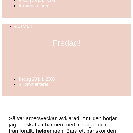
fredag 28 juli, 2006
6 kommentarer
#LIVET
Fredag!
fredag 28 juli, 2006
6 kommentarer
Så var arbetsveckan avklarad. Äntligen börjar
jag uppskatta charmen med fredagar och,
framförallt,
helger
igen! Bara ett par skor den