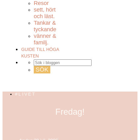
Resor
sett, hört
och läst.
Tankar &
tyckande
vänner &
familj.
GUIDE TILL HÖGA
KUSTEN
#LIVET
Fredag!