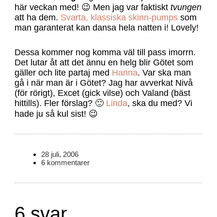
här veckan med! 😉 Men jag var faktiskt
tvungen
att ha dem.
Svarta, klassiska skinn-pumps
som
man garanterat kan dansa hela natten i! Lovely!
Dessa kommer nog komma väl till pass imorrn.
Det lutar åt att det ännu en helg blir Götet som
gäller och lite partaj med
Hanna
. Var ska man
gå i när man är i Götet? Jag har avverkat Nivå
(för rörigt), Excet (gick vilse) och Valand (bäst
hittills). Fler förslag? 🙂
Linda
, ska du med? Vi
hade ju så kul sist! 😉
28 juli, 2006
6 kommentarer
6 svar