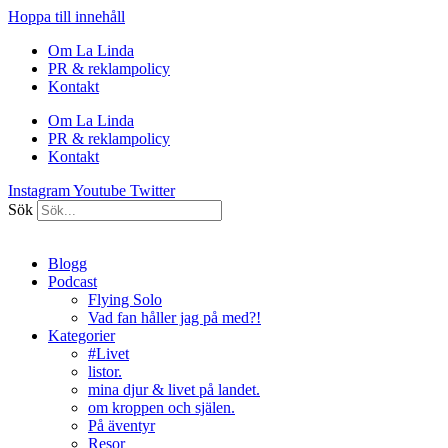
Hoppa till innehåll
Om La Linda
PR & reklampolicy
Kontakt
Om La Linda
PR & reklampolicy
Kontakt
Instagram
Youtube
Twitter
Sök
Blogg
Podcast
Flying Solo
Vad fan håller jag på med?!
Kategorier
#Livet
listor.
mina djur & livet på landet.
om kroppen och själen.
På äventyr
Resor