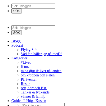
Blogg
Podcast
Flying Solo
Vad fan håller jag på med?!
Kategorier
#Livet
listor.
mina djur & livet på landet.
om kroppen och själen.
På äventyr
Resor
sett, hört och läst.
Tankar & tyckande
vänner & familj.
Guide till Höga Kusten