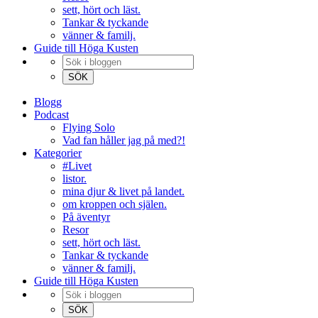
sett, hört och läst.
Tankar & tyckande
vänner & familj.
Guide till Höga Kusten
Blogg
Podcast
Flying Solo
Vad fan håller jag på med?!
Kategorier
#Livet
listor.
mina djur & livet på landet.
om kroppen och själen.
På äventyr
Resor
sett, hört och läst.
Tankar & tyckande
vänner & familj.
Guide till Höga Kusten