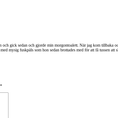
n och gick sedan och gjorde min morgontoalett. När jag kom tillbaka och
 med mysig fuskpäls som hon sedan brottades med för att få tussen att
*