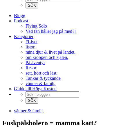
Blogg
Podcast
Flying Solo
Vad fan håller jag på med?!
Kategorier
#Livet
listor.
mina djur & livet på landet.
om kroppen och själen.
På äventyr
Resor
sett, hört och läst.
Tankar & tyckande
vänner & familj.
Guide till Höga Kusten
vänner & familj.
Fuskpälsbolero = mamma katt?