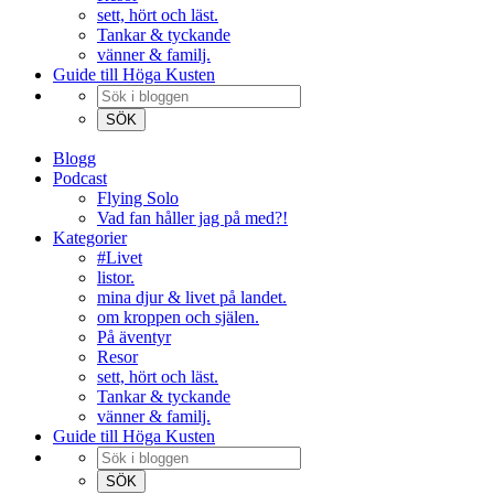
sett, hört och läst.
Tankar & tyckande
vänner & familj.
Guide till Höga Kusten
Blogg
Podcast
Flying Solo
Vad fan håller jag på med?!
Kategorier
#Livet
listor.
mina djur & livet på landet.
om kroppen och själen.
På äventyr
Resor
sett, hört och läst.
Tankar & tyckande
vänner & familj.
Guide till Höga Kusten