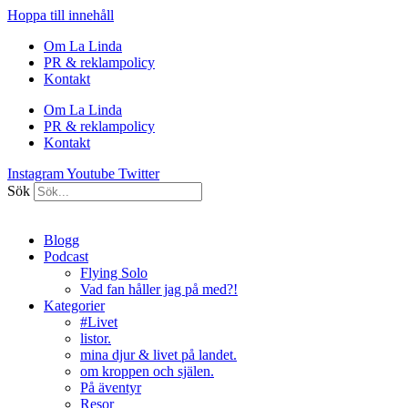
Hoppa till innehåll
Om La Linda
PR & reklampolicy
Kontakt
Om La Linda
PR & reklampolicy
Kontakt
Instagram
Youtube
Twitter
Sök
Blogg
Podcast
Flying Solo
Vad fan håller jag på med?!
Kategorier
#Livet
listor.
mina djur & livet på landet.
om kroppen och själen.
På äventyr
Resor