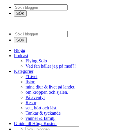
Blogg
Podcast
Flying Solo
Vad fan håller jag på med?!
Kategorier
#Livet
listor.
mina djur & livet på landet.
om kroppen och själen.
På äventyr
Resor
sett, hört och läst.
Tankar & tyckande
vänner & familj.
Guide till Höga Kusten