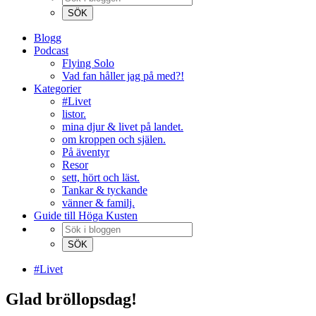
Blogg
Podcast
Flying Solo
Vad fan håller jag på med?!
Kategorier
#Livet
listor.
mina djur & livet på landet.
om kroppen och själen.
På äventyr
Resor
sett, hört och läst.
Tankar & tyckande
vänner & familj.
Guide till Höga Kusten
#Livet
Glad bröllopsdag!