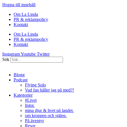
Hoppa till innehåll
Om La Linda
PR & reklampolicy
Kontakt
Om La Linda
PR & reklampolicy
Kontakt
Instagram
Youtube
Twitter
Sök
Blogg
Podcast
Flying Solo
Vad fan håller jag på med?!
Kategorier
#Livet
listor.
mina djur & livet på landet.
om kroppen och själen.
På äventyr
Resor