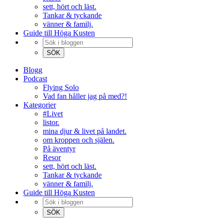
sett, hört och läst.
Tankar & tyckande
vänner & familj.
Guide till Höga Kusten
Blogg
Podcast
Flying Solo
Vad fan håller jag på med?!
Kategorier
#Livet
listor.
mina djur & livet på landet.
om kroppen och själen.
På äventyr
Resor
sett, hört och läst.
Tankar & tyckande
vänner & familj.
Guide till Höga Kusten