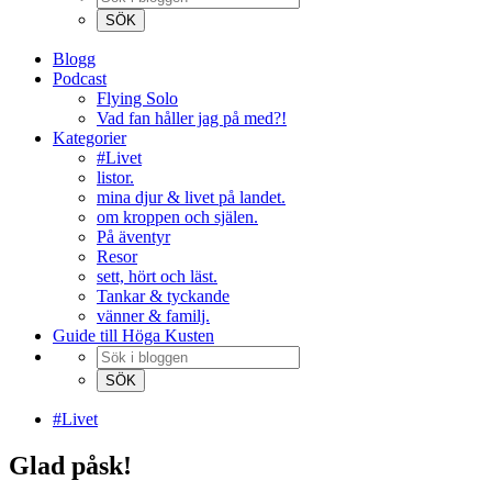
Blogg
Podcast
Flying Solo
Vad fan håller jag på med?!
Kategorier
#Livet
listor.
mina djur & livet på landet.
om kroppen och själen.
På äventyr
Resor
sett, hört och läst.
Tankar & tyckande
vänner & familj.
Guide till Höga Kusten
#Livet
Glad påsk!