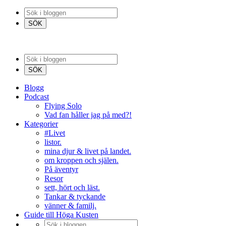
Blogg
Podcast
Flying Solo
Vad fan håller jag på med?!
Kategorier
#Livet
listor.
mina djur & livet på landet.
om kroppen och själen.
På äventyr
Resor
sett, hört och läst.
Tankar & tyckande
vänner & familj.
Guide till Höga Kusten