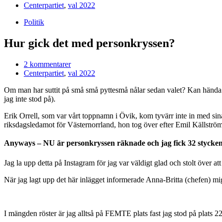
Centerpartiet
,
val 2022
Politik
Hur gick det med personkryssen?
2 kommentarer
Centerpartiet
,
val 2022
Om man har suttit på små små pyttesmå nålar sedan valet? Kan hända. D
jag inte stod på).
Erik Orrell, som var vårt toppnamn i Övik, kom tyvärr inte in med sina
riksdagsledamot för Västernorrland, hon tog över efter Emil Källström
Anyways – NU är personkryssen räknade och jag fick 32 stycken 
Jag la upp detta på Instagram för jag var väldigt glad och stolt över att
När jag lagt upp det här inlägget informerade Anna-Britta (chefen) mig 
I mängden röster är jag alltså på FEMTE plats fast jag stod på plats 22 