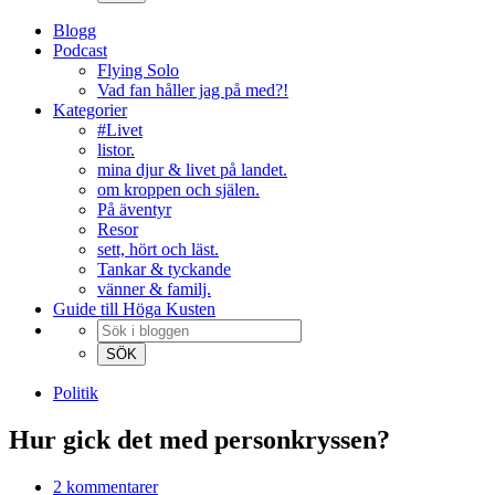
Blogg
Podcast
Flying Solo
Vad fan håller jag på med?!
Kategorier
#Livet
listor.
mina djur & livet på landet.
om kroppen och själen.
På äventyr
Resor
sett, hört och läst.
Tankar & tyckande
vänner & familj.
Guide till Höga Kusten
Politik
Hur gick det med personkryssen?
2 kommentarer