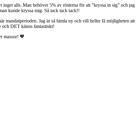
rr inget alls. Man behöver 5% av rösterna för att ”kryssa in sig” och ja
t man kunde kryssa mig. Så tack tack tack!!
är mandatperioden. Jag är så himla ny och vill hellre få möjligheten att 
te och DET känns fantastiskt!
der massor! 🧡