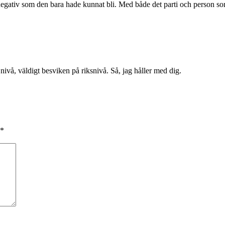
gativ som den bara hade kunnat bli. Med både det parti och person som j
 nivå, väldigt besviken på riksnivå. Så, jag håller med dig.
*