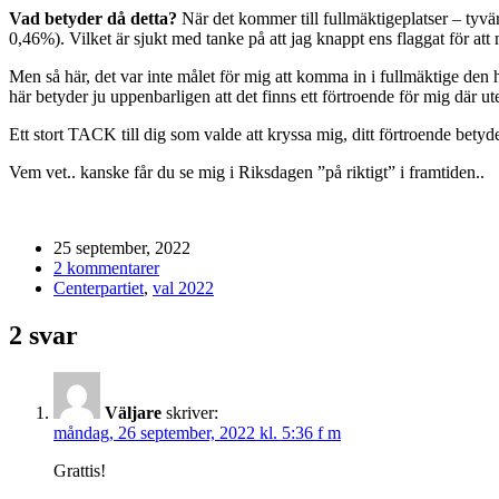
Vad betyder då detta?
När det kommer till fullmäktigeplatser – tyvä
0,46%). Vilket är sjukt med tanke på att jag knappt ens flaggat för at
Men så här, det var inte målet för mig att komma in i fullmäktige den h
här betyder ju uppenbarligen att det finns ett förtroende för mig där u
Ett stort TACK till dig som valde att kryssa mig, ditt förtroende bety
Vem vet.. kanske får du se mig i Riksdagen ”på riktigt” i framtiden..
25 september, 2022
2 kommentarer
Centerpartiet
,
val 2022
2 svar
Väljare
skriver:
måndag, 26 september, 2022 kl. 5:36 f m
Grattis!