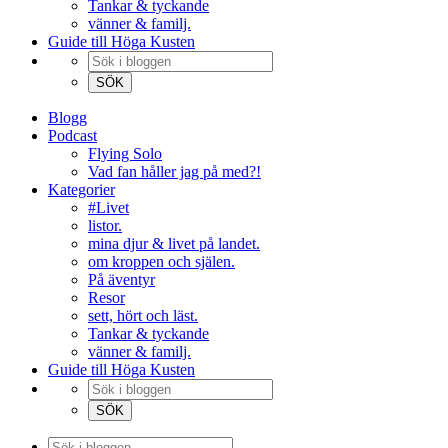
Tankar & tyckande
vänner & familj.
Guide till Höga Kusten
Blogg
Podcast
Flying Solo
Vad fan håller jag på med?!
Kategorier
#Livet
listor.
mina djur & livet på landet.
om kroppen och själen.
På äventyr
Resor
sett, hört och läst.
Tankar & tyckande
vänner & familj.
Guide till Höga Kusten