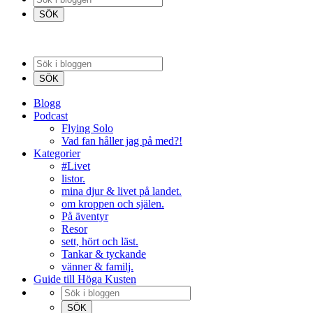
Blogg
Podcast
Flying Solo
Vad fan håller jag på med?!
Kategorier
#Livet
listor.
mina djur & livet på landet.
om kroppen och själen.
På äventyr
Resor
sett, hört och läst.
Tankar & tyckande
vänner & familj.
Guide till Höga Kusten