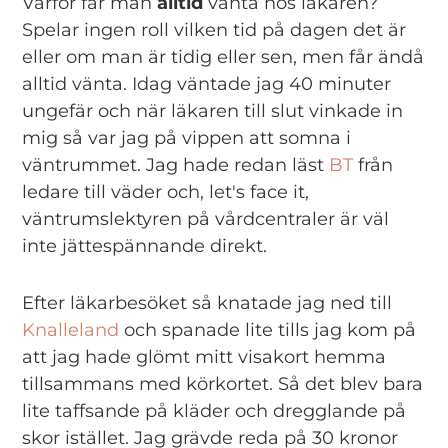
Varför får man
alltid
vänta hos läkaren?
Spelar ingen roll vilken tid på dagen det är
eller om man är tidig eller sen, men får ändå
alltid vänta. Idag väntade jag 40 minuter
ungefär och när läkaren till slut vinkade in
mig så var jag på vippen att somna i
väntrummet. Jag hade redan läst
BT
från
ledare till väder och, let's face it,
väntrumslektyren på vårdcentraler är väl
inte jättespännande direkt.
Efter läkarbesöket så knatade jag ned till
Knalleland
och spanade lite tills jag kom på
att jag hade glömt mitt visakort hemma
tillsammans med körkortet. Så det blev bara
lite taffsande på kläder och dregglande på
skor istället. Jag grävde reda på 30 kronor