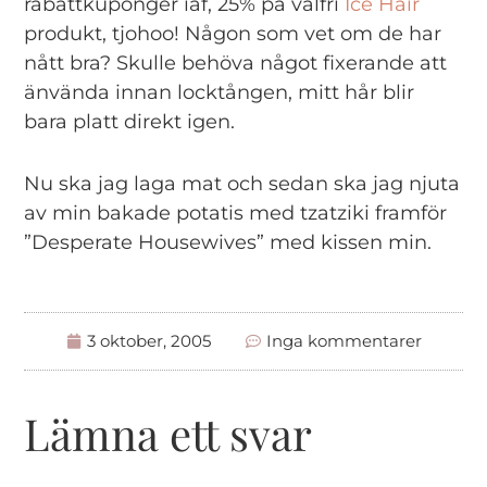
rabattkuponger iaf, 25% på valfri
Ice Hair
produkt, tjohoo! Någon som vet om de har
nått bra? Skulle behöva något fixerande att
änvända innan locktången, mitt hår blir
bara platt direkt igen.
Nu ska jag laga mat och sedan ska jag njuta
av min bakade potatis med tzatziki framför
”Desperate Housewives” med kissen min.
3 oktober, 2005
Inga kommentarer
Lämna ett svar